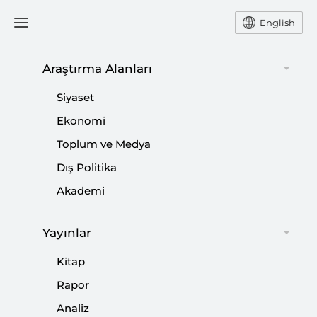
English
Araştırma Alanları
Siyaset
ABD’nin Yeni Ulusal Güvenlik
Ekonomi
Stratejisinin Kavramsal Çerçevesi
Toplum ve Medya
Dış Politika
MURAT YEŞİLTAŞ
Akademi
SETA Güvenlik Araştırmaları Direktörü Murat
Yeşiltaş ABD’nin ulusal güvenlik doktrini hakkında
Yayınlar
değerlendirmede bulundu.
Kitap
Rapor
Paylaş:
Analiz