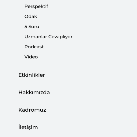
Perspektif
Odak
Paylaş:
5 Soru
Uzmanlar Cevaplıyor
Podcast
Video
Etkinlikler
Hakkımızda
Kadromuz
Türkiye, Asya-Afrika-Avrupa kıtaları arasındaki
konumu nedeniyle önemli bir kavşak noktası.
İletişim
Türkiye’nin toplam kara sınırı uzunluğu 2 bin