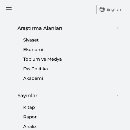
English
Ana Sayfa
Yorum
Araştırma Alanları
Siyaset
Türkiye ve Arap Ülkeleri
Ekonomi
Toplum ve Medya
İşbirliğiyle Suriye’nin
Dış Politika
Yeniden İnşası ve Bölgesel
Akademi
İstikrar: Yeni Bir Dönem
Başlıyor
Yayınlar
Kitap
-
YORUM
MEHMET RAKIPOĞLU
Rapor
23 Aralık 2024
Analiz