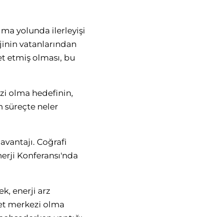
lma yolunda ilerleyişi
jinin vatanlarından
et etmiş olması, bu
ezi olma hedefinin,
n süreçte neler
vantajı. Coğrafi
erji Konferansı'nda
k, enerji arz
ret merkezi olma