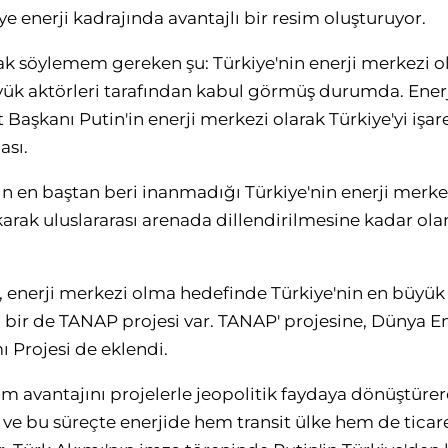
iye enerji kadrajında avantajlı bir resim oluşturuyor.
rak söylemem gereken şu: Türkiye'nin enerji merkezi o
üyük aktörleri tarafından kabul görmüş durumda. Ener
 Başkanı Putin'in enerji merkezi olarak Türkiye'yi işar
ası.
min en baştan beri inanmadığı Türkiye'nin enerji merk
arak uluslararası arenada dillendirilmesine kadar ola
enerji merkezi olma hedefinde Türkiye'nin en büyük a
ir de TANAP projesi var. TANAP' projesine, Dünya En
 Projesi de eklendi.
m avantajını projelerle jeopolitik faydaya dönüştürere
 ve bu süreçte enerjide hem transit ülke hem de tica