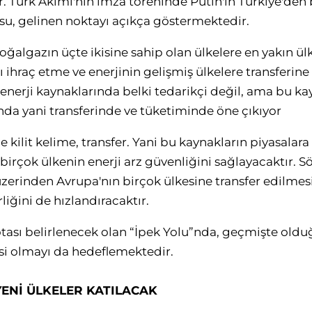
or. Türk Akımı'nın imza töreninde Putin'in Türkiye'de
su, gelinen noktayı açıkça göstermektedir.
ğalgazın üçte ikisine sahip olan ülkelere en yakın ül
ı ihraç etme ve enerjinin gelişmiş ülkelere transferine
 enerji kaynaklarında belki tedarikçi değil, ama bu kay
nda yani transferinde ve tüketiminde öne çıkıyor
e kilit kelime, transfer. Yani bu kaynakların piyasalara
birçok ülkenin enerji arz güvenliğini sağlayacaktır. 
zerinden Avrupa'nın birçok ülkesine transfer edilmesi
liğini de hızlandıracaktır.
otası belirlenecek olan “İpek Yolu”nda, geçmişte oldu
esi olmayı da hedeflemektedir.
YENİ ÜLKELER KATILACAK