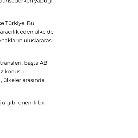
n bahsederken yaptığı
ke Türkiye. Bu
 aracılık eden ülke de
nakların uluslararası
 transferi, başta AB
Söz konusu
, ülkeler arasında
ğu gibi önemli bir