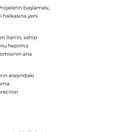
rojelerin başlaması,
i halkasına yeni
n İran'ın, sahip
sunu hepimiz
nomisinin ana
erin arasındaki
ınma
ürecinin