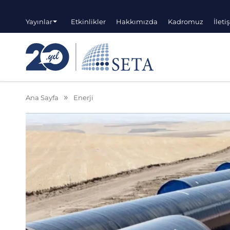
Yayınlar
Etkinlikler
Hakkımızda
Kadromuz
İleti
Ana Sayfa
Enerji