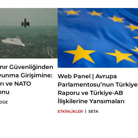
ınır Güvenliğinden
vunma Girişimine:
Web Panel | Avrupa
rı ve NATO
Parlamentosu’nun Türkiye
onu
Raporu ve Türkiye-AB
İlişkilerine Yansımaları
 DÜZ
|
ETKİNLİKLER
SETA