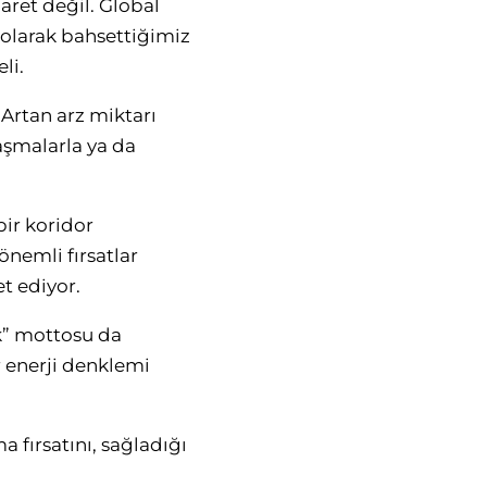
aret değil. Global
 olarak bahsettiğimiz
li.
 Artan arz miktarı
aşmalarla ya da
bir koridor
önemli fırsatlar
t ediyor.
k” mottosu da
 enerji denklemi
a fırsatını, sağladığı