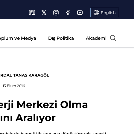
English
oplum ve Medya
Dış Politika
Akademi
ERDAL TANAS KARAGÖL
13 Ekim 2016
erji Merkezi Olma
ını Aralıyor
rojelerle jeopolitik faydaya dönüştürerek, enerji