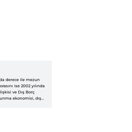
ında derece ile mezun
rasını ise 2002 yılında
işkisi ve Dış Borç
vunma ekonomisi, dış
amu harcamaları, sosyal
adır. Halen, Yıldırım
fesör olarak