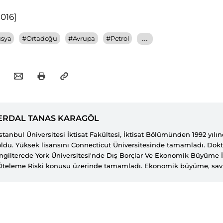
2016
]
sya
#
Ortadoğu
#
Avrupa
#
Petrol
...
ERDAL TANAS KARAGÖL
İstanbul Üniversitesi İktisat Fakültesi, İktisat Bölümünden 1992 yıl
oldu. Yüksek lisansını Connecticut Üniversitesinde tamamladı. Dokto
İngilterede York Üniversitesi'nde Dış Borçlar Ve Ekonomik Büyüme İl
Öteleme Riski konusu üzerinde tamamladı. Ekonomik büyüme, sa
borçlar, borç krizleri, IMF stand-by anlaşmaları, enerji ekonomisi, k
yardımlar ve yoksulluk konularında yayınlanmış yayınları bulunmakt
Beyazıt Üniversitesi Siyasal Bilgiler Fakültesi İktisat Bölümünde pro
çalışmaktadır.