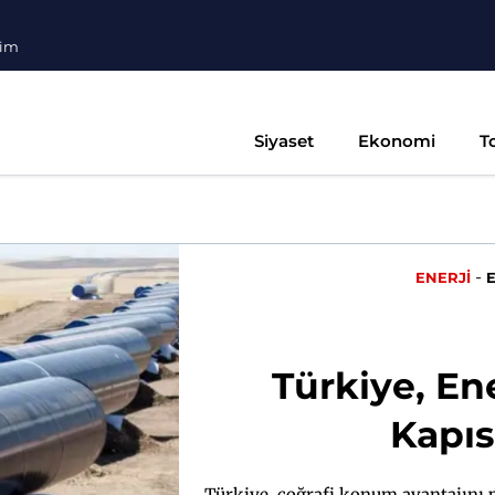
şim
Siyaset
Ekonomi
T
-
ENERJİ
Türkiye, En
Kapıs
Türkiye, coğrafi konum avantajını p