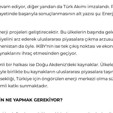
vam ediyor, diğer yandan da Türk Akımı imzalandı. P
yetinde başarıyla sonuçlanmasının alt yazısı şu: Enerj
erji projeleri geliştirecektir. Bu ülkelerin başında gele
iyelini arz ederek uluslararası piyasalara çıkma arzu
enistan da öyle. IKBY'nin ise tek çıkış noktası ve eko
naklarını ihraç etmesinden geçiyor.
mli bir halkası ise Doğu Akdeniz'deki kaynaklar. Ülkel
le birlikte bu kaynakların uluslararası piyasalara taş
kliği, Türkiye için öngörülen enerji merkezi olma s
li katkı sunmaktadır.
ÇİN NE YAPMAK GEREKİYOR?