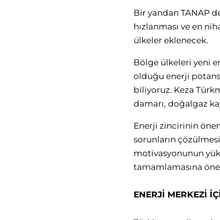
Bir yandan TANAP de
hızlanması ve en niha
ülkeler eklenecek.
Bölge ülkeleri yeni en
olduğu enerji potans
biliyoruz. Keza Türkm
damarı, doğalgaz kay
Enerji zincirinin öne
sorunların çözülmesiy
motivasyonunun yükse
tamamlamasına önem
ENERJİ MERKEZİ İ