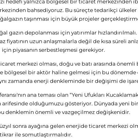
zi hedefi yalnızca bölgesel bir ticaret merkezinden ib
erkezinden bahsediyoruz. Bu süreçte tedarikçi ülkeler
oğalgazın taşınması için büyük projeler gerçekleştirme
al gazın depolanması için yatırımlar hızlandırılmalı.
z fiyatının uzun anlaşmalarla değil de kısa süreli anl
 için piyasanın serbestleşmesi gerekiyor.
ticaret merkezi olması, doğu ve batı arasında önemli 
de bölgesel bir aktör haline gelmesi için bu dönemde 
aynı zamanda enerji denkleminde bir değişimi de işare
feransı'nın ana teması olan “Yeni Ufukları Kucaklama
n arifesinde olduğumuzu gösteriyor. Dünyada yeni bir
 bu denklemin önemli ve vazgeçilmez değişkenidir.
yüzyıl sonra ayağına gelen enerjide ticaret merkezi olm
tikrar ile somutlaştırmalıdır.