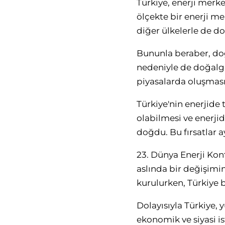
Türkiye, enerji merke
ölçekte bir enerji m
diğer ülkelerle de d
Bununla beraber, doğ
nedeniyle de doğalga
piyasalarda oluşması
Türkiye'nin enerjide 
olabilmesi ve enerji
doğdu. Bu fırsatlar 
23. Dünya Enerji Kon
aslında bir değişimi
kurulurken, Türkiye
Dolayısıyla Türkiye, 
ekonomik ve siyasi is