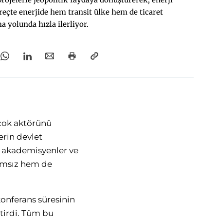
reçte enerjide hem transit ülke hem de ticaret
 yolunda hızla ilerliyor.
rçok aktörünü
lerin devlet
ri, akademisyenler ve
ağımsız hem de
konferans süresinin
etirdi. Tüm bu