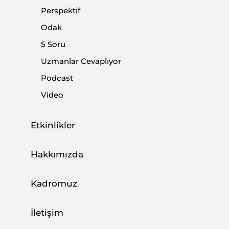
uzman akademisyenler ve eğitimcilerin katkılarıyla
Perspektif
hazırlanan eserde, Türk eğitim sisteminin geçirdiği
Odak
evreler tarihsel bir perspektifle incelenmiş ve güncel
5 Soru
eğitim politikalarının etkileri betimsel bir dille
Uzmanlar Cevaplıyor
değerlendirilmiştir.
Podcast
Video
Paylaş:
Etkinlikler
Hakkımızda
Kadromuz
İletişim