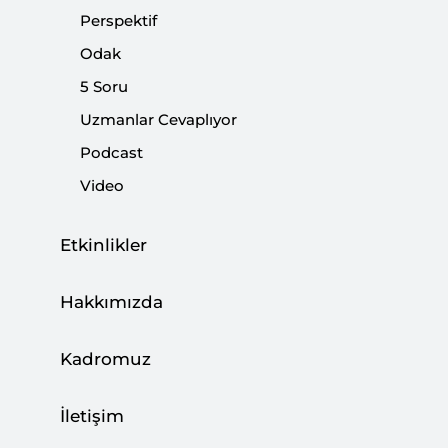
Perspektif
verebilecek bir şey değildir. İslam demokrasi ve halk
karşıtı değildir. İslam ile demokrasinin ikiz olduğuna
Odak
inanıyoruz." dedi.
5 Soru
Uzmanlar Cevaplıyor
Paylaş:
Podcast
Video
Etkinlikler
Hakkımızda
Kadromuz
İletişim
Siyaset, Ekonomi ve Toplum Araştırmaları