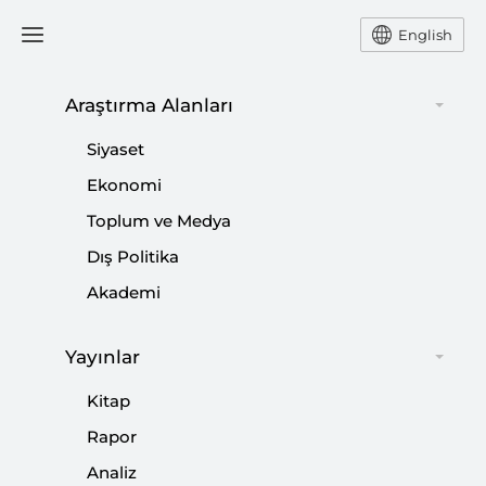
English
Ana Sayfa
Yorum
Araştırma Alanları
Siyaset
Suudi Açılımı
Ekonomi
Toplum ve Medya
-
YORUM
HATİCE KARAHAN
Dış Politika
25 Ekim 2016
Akademi
Suudi Arabistan'ın ABD pazarından milyarlarca dolarlık
varlığını çekip gitmesi gibi aceleci ve kapsamlı bir
Yayınlar
aksiyonun, Krallığın işleri zararına kapamasını da
Kitap
beraberinde getirebileceğini not düşmek gerek.
Rapor
Analiz
Paylaş: