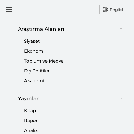
English
Ana Sayfa
Duyurular
Araştırma Alanları
Siyaset
SETA Savunma Politikaları,
Ekonomi
Toplum ve Medya
Stratejileri ve Teknolojileri
Dış Politika
Semineri Kabul Listesi
Akademi
Açıklandı
Yayınlar
-
DUYURULAR
SETA
Kitap
13 Eylül 2018
Rapor
SETA Güvenlik Direktörlüğü, lisans ve lisansüstü
Analiz
öğrencilere yönelik Savunma Politikaları, Stratejileri