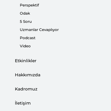
Perspektif
ve Teknolojileri başlıklı seminer programının kabul
listesini açıkladı.
Odak
5 Soru
Paylaş:
Uzmanlar Cevaplıyor
Podcast
Video
Etkinlikler
Hakkımızda
Kadromuz
17-21 Eylül tarihleri arasında, SETA Ankara
İletişim
bünyesinde, üniversitelerin sosyal ve