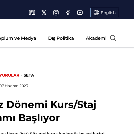
English
oplum ve Medya
Dış Politika
Akademi
-
YURULAR
SETA
07 Haziran 2023
z Dönemi Kurs/Staj
amı Başlıyor
) ve lisansüstü öğrencilere akademik becerilerini