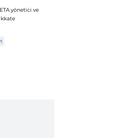
SETA yönetici ve
ikkate
n