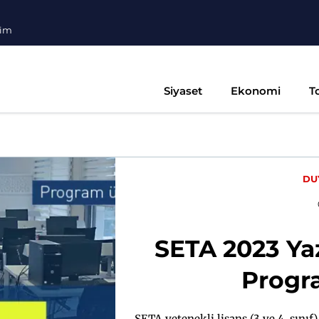
şim
Siyaset
Ekonomi
T
DU
SETA 2023 Ya
Progr
SETA yetenekli lisans (3 ve 4. sınıf