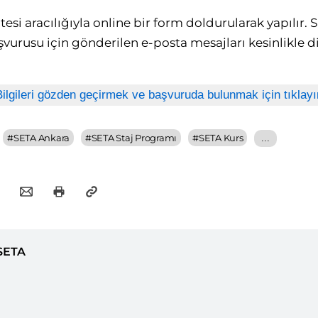
esi aracılığıyla online bir form doldurularak yapılır. 
şvurusu için gönderilen e-posta mesajları kesinlikle d
Bilgileri gözden geçirmek ve başvuruda bulunmak için tıklayı
#
SETA Ankara
#
SETA Staj Programı
#
SETA Kurs
...
SETA