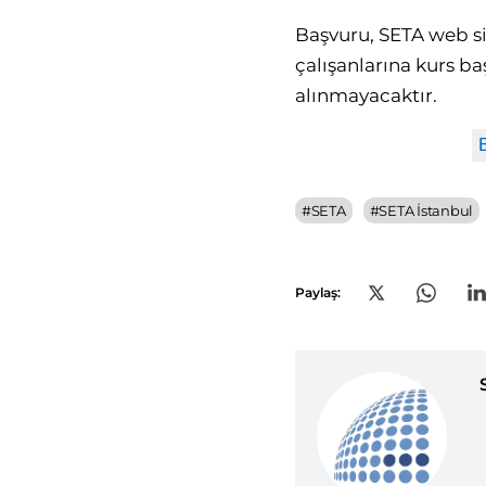
Başvuru, SETA web sit
çalışanlarına kurs ba
alınmayacaktır.
#
SETA
#
SETA İstanbul
Paylaş: