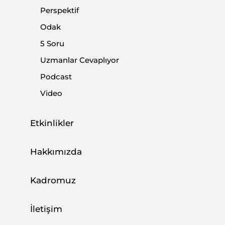
sürecektir.
Perspektif
Odak
Paylaş:
5 Soru
Uzmanlar Cevaplıyor
Podcast
Video
SETA dış politika seminer programı
düzenlemektedir. SETA Vakfı’nın İstanbul
Etkinlikler
ofisinde gerçekleşecek olan seminer
programına üniversitelerin siyasal bilgiler,
Hakkımızda
iktisadi ve idari bilimler ve hukuk fakültelerinin
4. sınıf öğrencileri ve ilgili bölümlerde okuyan
Kadromuz
lisansüstü öğrenciler kabul edilecektir.
İletişim
Başvuru, SETA web sitesi aracılığıyla çevrim içi