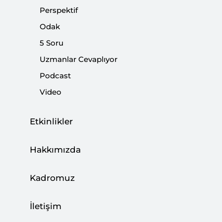
her oyun hiçbir şüpheye yer bırakmayacak şekilde
Perspektif
seçim sonucuna aynen yansıması gerekir.
Odak
5 Soru
Paylaş:
Uzmanlar Cevaplıyor
Podcast
Video
Etkinlikler
Hakkımızda
Kadromuz
İletişim