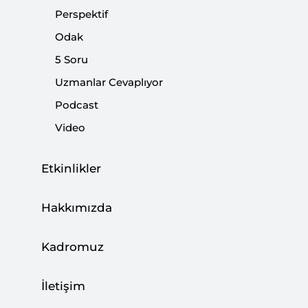
diplomasisi aracı olarak değerlendirilmeli.
Perspektif
Odak
Paylaş:
5 Soru
Uzmanlar Cevaplıyor
Podcast
Video
Etkinlikler
Hakkımızda
Kadromuz
İletişim