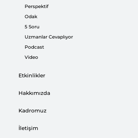
Perspektif
|
YORUM
HARUN TÜRKER KARA
Odak
5 Soru
Uzmanlar Cevaplıyor
Podcast
Analiz: Türkiye’de Sanayinin Dönüşümü
Video
ve Yeni Teknolojik Trendler
|
ANALİZ
DENİZ İSTİKBAL
Etkinlikler
Hakkımızda
Kadromuz
İletişim
VERİ TEMELLİ STRATEJİK ANALİZ