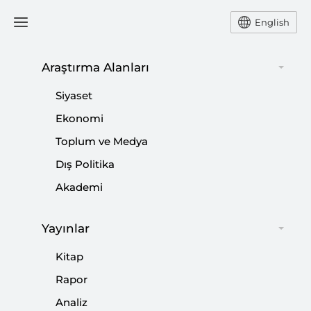
English
Araştırma Alanları
#
KÜRESEL SANAYİ
Siyaset
EKONOMİLERİ VE TÜRKİYE
Ekonomi
Toplum ve Medya
Dış Politika
Akademi
Savaş Döneminde Ekonomi Diplomasisi
|
YORUM
HARUN TÜRKER KARA
Yayınlar
Kitap
Rapor
Analiz
Yeni Nesil Sanayileşme ve Sanayisizleşme