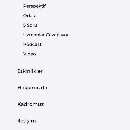
Perspektif
Odak
Paylaş:
5 Soru
Uzmanlar Cevaplıyor
Podcast
Video
Etkinlikler
Hakkımızda
Kadromuz
Ekonomik aktivite salgın sonrası kendine
geliyor. Satın Alma Yöneticileri Endeksi (PMI),
İletişim
imalat sanayindeki toparlanmanın beklenenden