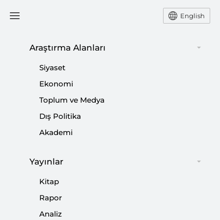
English
Araştırma Alanları
#
DIŞ TİCARET
Siyaset
Ekonomi
Toplum ve Medya
Dış Politika
Kapasitesi ve Direnci Her Geçen Gün
Akademi
Artan Türkiye
Yayınlar
|
YORUM
NEBİ MİŞ
Kitap
Rapor
Analiz
Doların Hegemonyası ve Çin Yuanı