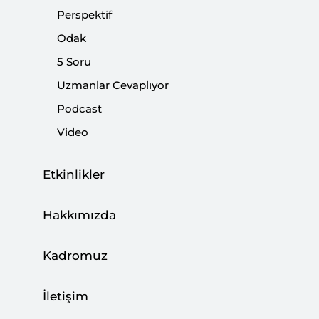
Perspektif
|
YORUM
DENİZ İSTİKBAL
Odak
5 Soru
Uzmanlar Cevaplıyor
Küresel Ticaret ve Türkiye’nin İhracatı
Podcast
Video
|
YORUM
DENİZ İSTİKBAL
Etkinlikler
Küresel Yönetişim ve 14. BRICS Zirvesi
Hakkımızda
|
YORUM
DENİZ İSTİKBAL
Kadromuz
İletişim