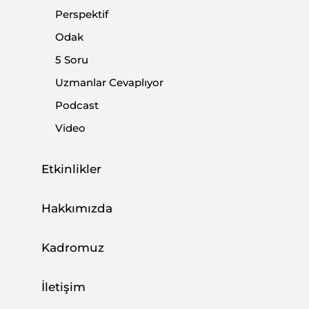
bu girişim kapsamında ortak yatırım ve potansiyel iş
Perspektif
birliği alanları ortaya konulmaya çalışılmaktadır.
Odak
5 Soru
Paylaş:
Uzmanlar Cevaplıyor
Podcast
Video
Etkinlikler
Hakkımızda
Kadromuz
İletişim
Dosya
(2.86 M)