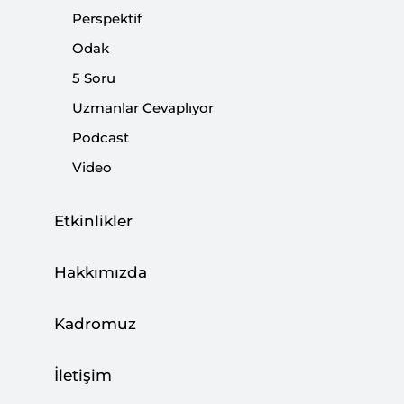
Sovyetlere nükleer saldırı emri verir. Durumdan
Perspektif
haberdar olan Amerikan başkanı, Sovyet liderini
Odak
yanlışlıktan haberdar etmek üzere arar.
5 Soru
Uzmanlar Cevaplıyor
Paylaş:
Podcast
Video
Soğuk Savaş nükleer rejiminin en çarpıcı
Etkinlikler
eleştirilerinden biri, sinemanın dâhi
yönetmenlerinden Stanley Kubrick’in kara
Hakkımızda
komedisi Dr Strangelove’da ironik bir şekilde
ortaya konmuştur. General Jack D. Ripper
Kadromuz
şizofrenik vehimleri ve teorileri nedeniyle
Sovyetlere nükleer saldırı emri verir. Durumdan
İletişim
haberdar olan Amerikan başkanı, Sovyet liderini