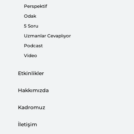
Perspektif
Odak
Paylaş:
5 Soru
Uzmanlar Cevaplıyor
Podcast
Video
Etkinlikler
Hakkımızda
Kadromuz
Uygurlar ve Türkmenler. Türkiye'de "yerli" ve
vicdanı olan her kesimin kaderlerini Türkiye'yle
İletişim
bağlı gördüğü iki topluluk. Daha da ötesi, bu iki
topluluk da kendi kaderlerini Türkiye'ye bağlı