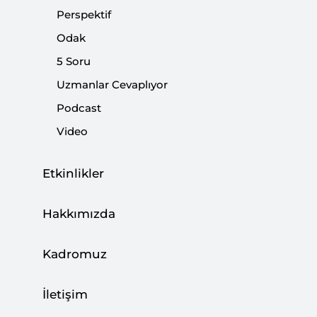
|
VİDEO
FAHRETTİN ALTUN
Perspektif
Odak
5 Soru
Uzmanlar Cevaplıyor
Siyasetin Vesayetle Mücadelede Yaşadığı
Podcast
Zorluk
Video
|
VİDEO
BURHANETTİN DURAN
Etkinlikler
Muhalefetin Karakter Testi
Hakkımızda
|
VİDEO
FAHRETTİN ALTUN
Kadromuz
İletişim
Kemalizmin Enkazı: Seküler Radikalleşme