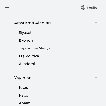
English
Araştırma Alanları
#
PARALEL YAPI
Siyaset
Ekonomi
Toplum ve Medya
Dış Politika
MHP’yi Dizayn Çabasının Amacı
Akademi
|
VİDEO
FAHRETTİN ALTUN
Yayınlar
Kitap
Paralel Yapıyla Harici Mücadele; Lobi
Rapor
Faaliyetleri
Analiz