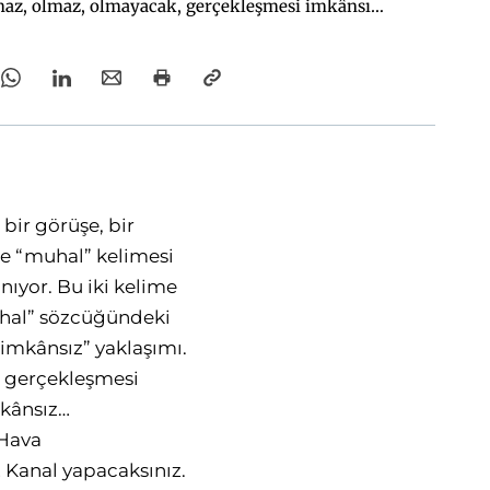
maz, olmaz, olmayacak, gerçekleşmesi imkânsız”
inde tanımlanıyor.
bir görüşe, bir
kte “muhal” kelimesi
ıyor. Bu iki kelime
uhal” sözcüğündeki
imkânsız” yaklaşımı.
, gerçekleşmesi
mkânsız…
 Hava
 Kanal yapacaksınız.