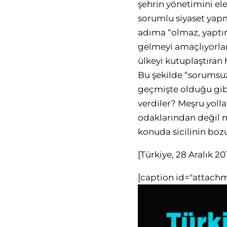
şehrin yönetimini el
sorumlu siyaset yap
adıma “olmaz, yaptır
gelmeyi amaçlıyorlar
ülkeyi kutuplaştıran
Bu şekilde “sorumsuz
geçmişte olduğu gibi
verdiler? Meşru yolla
odaklarından değil m
konuda sicilinin boz
[Türkiye, 28 Aralık 20
[caption id="attach