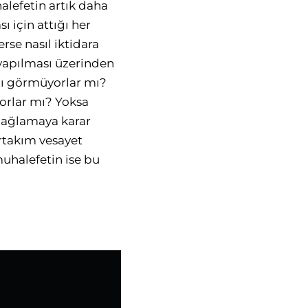
alefetin artık daha
için attığı her
se nasıl iktidara
 yapılması üzerinden
ını görmüyorlar mı?
orlar mı? Yoksa
 bağlamaya karar
irtakım vesayet
uhalefetin ise bu