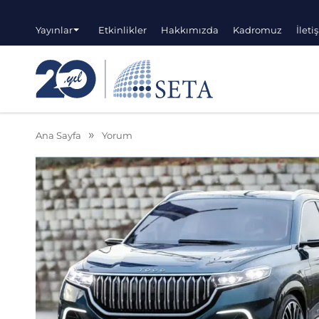
Yayınlar
Etkinlikler
Hakkımızda
Kadromuz
İleti
Ana Sayfa
Yorum