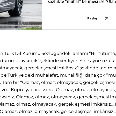
sözlükte “muhal” kelimesi ise “Ola
şekl
Paylaş:
n Türk Dil Kurumu Sözlüğündeki anlamı “Bir tutuma, 
durumu, aykırılık” şeklinde veriliyor. Yine aynı sözlü
olmayacak, gerçekleşmesi imkânsız” şeklinde tanımlan
 de Türkiye’deki muhalefet, muhalifliği daha çok “m
e. Tam bir “Olamaz, olmaz, olmayacak, gerçekleşmesi 
vrı… Köprü yapacaksınız. Olamaz, olmaz, olmayacak
aksınız. Olamaz, olmaz, olmayacak, gerçekleşmesi i
 Olamaz, olmaz, olmayacak, gerçekleşmesi imkânsız…
. Olamaz, olmaz, olmayacak, gerçekleşmesi imkânsız…