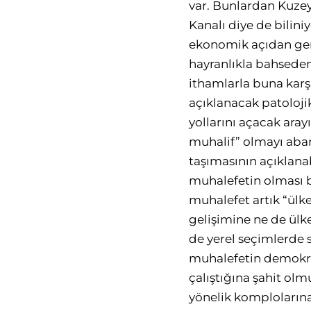
var. Bunlardan Kuzey 
Kanalı diye de bilin
ekonomik açıdan gerek
hayranlıkla bahseden
ithamlarla buna karş
açıklanacak patoloji
yollarını açacak ara
muhalif” olmayı abar
taşımasının açıklanabi
muhalefetin olması 
muhalefet artık “ülk
gelişimine ne de ülk
de yerel seçimlerde
muhalefetin demokra
çalıştığına şahit o
yönelik komplolarına