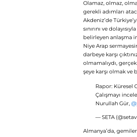
Olamaz, olmaz, olmay
gerekli adımları at
Akdeniz’de Türkiye’yi
sınırını ve dolayısıy
belirleyen anlaşma i
Niye Arap sermayesine
darbeye karşı çıktını
olmamalıydı, gerçekl
şeye karşı olmak ve
Rapor: Küresel 
Çalışmayı incele
Nurullah Gür,
@
— SETA (@setav
Almanya’da, gemileri