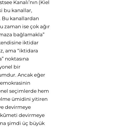
tsee Kanalı’nın (Kiel
i bu kanallar,
r. Bu kanallardan
ğu zaman ise çok ağır
“olmaza bağlamakla”
endisine iktidar
z, ama “iktidara
a” noktasına
yonel bir
rumdur. Ancak eğer
demokrasinin
genel seçimlerde hem
lme ümidini yitiren
ve devirmeye
hükûmeti devirmeye
Ama şimdi üç büyük