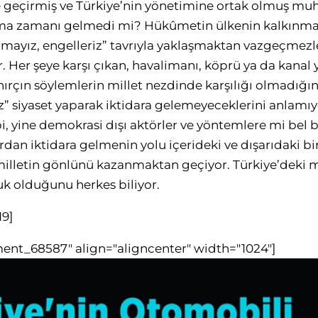
e geçirmiş ve Türkiye’nin yönetimine ortak olmuş muh
ma zamanı gelmedi mi? Hükûmetin ülkenin kalkınması 
mayız, engelleriz” tavrıyla yaklaşmaktan vazgeçmezler
. Her şeye karşı çıkan, havalimanı, köprü ya da kanal
 hırçın söylemlerin millet nezdinde karşılığı olmadığ
” siyaset yaparak iktidara gelemeyeceklerini anlamıy
, yine demokrasi dışı aktörler ve yöntemlere mi bel
rdan iktidara gelmenin yolu içerideki ve dışarıdaki b
illetin gönlünü kazanmaktan geçiyor. Türkiye’deki m
uk olduğunu herkes biliyor.
19]
ment_68587" align="aligncenter" width="1024"]