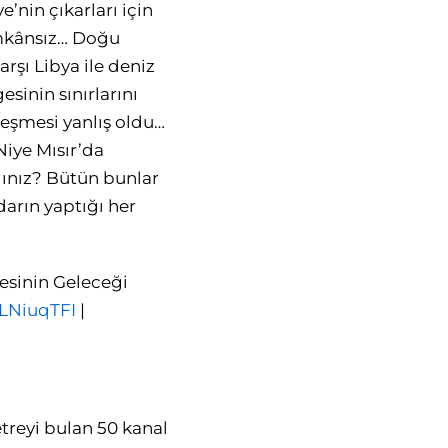
nin çıkarları için
imkânsız… Doğu
rşı Libya ile deniz
esinin sınırlarını
eşmesi yanlış oldu…
Niye Mısır’da
ldınız? Bütün bunlar
arın yaptığı her
esinin Geleceği
eLNiuqTFI
|
treyi bulan 50 kanal