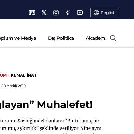
English
oplum ve Medya
Dış Politika
Akademi
-
RUM
KEMAL İNAT
28 Aralık 2019
layan” Muhalefet!
Kurumu Sözlüğündeki anlamı “Bir tutuma, bir
urumu, aykırılık” şeklinde veriliyor. Yine aynı