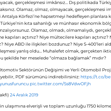
acak, gerçekleşmesi imkânsız… Dış politikada Türkiye’
acaksınız. Olamaz, olmaz, olmayacak, gerçekleşmesi 
 Antalya Körfezi’ne hapsetmeyi hedefleyen planlara ka
la Türkiye’nin kıta sahanlığı ve münhasır ekonomik bölg
mzalıyorsunuz. Olamaz, olmadı, olmamalıydı, gerçekl
 kapıları açtınız? Niye mültecilere kapıları açtınız? 
z? Niye ABD ile ilişkileri bozdunuz? Niye S-400’leri a
eşmesi yanlış oldu… Muhalefet olmak, gerçekten iktid
 bu şekilde her meselede “olmaza bağlamak” mıdır?
Otomotiv Sektörünün Değişimi ve Yerli Otomobil Proj
yebilir, PDF sürümünü indirebilirsiniz:
https://t.co/b
yunusfuruncu
pic.twitter.com/Ss8VdwOFjh
akfi)
24 Aralık 2019
n ulaşımına elverişli ve toplam uzunluğu 1750 kilome