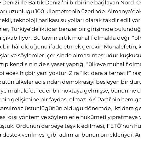
Denizi ile Baltık Denizi’ni birbirine bağlayan Nord-Os
iyor) uzunluğu 100 kilometrenin üzerinde. Almanya’dak
li, teknoloji harikası su yolları olarak takdir ediliyo
ler, Türkiye’de iktidar benzer bir girişimde bulundu
ı çıkabiliyor. Bu tavrın artık muhalif olmakla değil 
k bir hâl olduğunu ifade etmek gerekir. Muhalefetin, k
yışlar ve söylemler içerisinde olması meşrudur kuşkusu
tıp kendisinin de siyaset yaptığı “ülkeye muhalif olm
lecek hiçbir yanı yoktur. Zira “iktidara alternatif” ras
bütün ülkeler açısından demokrasiyi besleyen bir du
eye muhalefet” eder bir noktaya gelmişse, bunun ne 
enin gelişimine bir faydası olmaz. AK Parti’nin hem 
 sarsılmaz üstünlüğünün olduğu dönemde, iktidara ge
si dışı yöntem ve söylemlerle hükûmeti yıpratmaya 
lmuştuk. Ordunun darbeye teşvik edilmesi, FETÖ’nün 
 destek verilmesi gibi adımlar bunun örnekleriydi. 