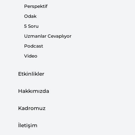
Zira 2023 seçimlerinin ardından başlayan süreçte
Perspektif
İstanbul için birçok isim kamuoyunda tartışılıyordu.
Odak
Nitekim Kurum da bu tartışmalarda öne çıkan birkaç
5 Soru
isimden biriydi.
Uzmanlar Cevaplıyor
Podcast
Paylaş:
Video
Etkinlikler
Hakkımızda
Kadromuz
İletişim