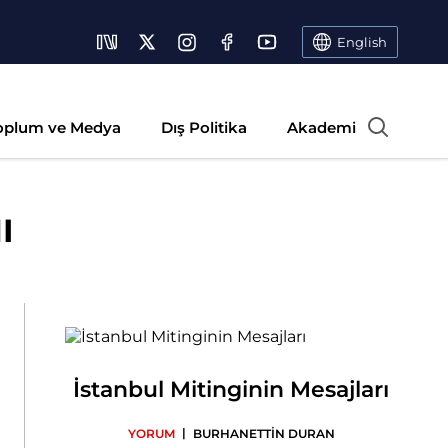
English
oplum ve Medya
Dış Politika
Akademi
I
İstanbul Mitinginin Mesajları
|
YORUM
BURHANETTİN DURAN