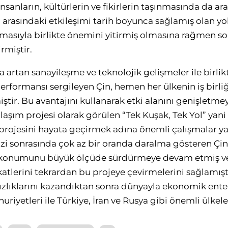
insanların, kültürlerin ve fikirlerin taşınmasında da ara
 arasındaki etkileşimi tarih boyunca sağlamış olan yol,
asıyla birlikte önemini yitirmiş olmasına rağmen son
miştir.
ra artan sanayileşme ve teknolojik gelişmeler ile birlik
ormansı sergileyen Çin, hemen her ülkenin iş birliğ
iştir. Bu avantajını kullanarak etki alanını genişletm
aşım projesi olarak görülen “Tek Kuşak, Tek Yol” yan
 projesini hayata geçirmek adına önemli çalışmalar 
zi sonrasında çok az bir oranda daralma gösteren Çi
lı konumunu büyük ölçüde sürdürmeye devam etmiş ve
katlerini tekrardan bu projeye çevirmelerini sağlamışt
zlıklarını kazandıktan sonra dünyayla ekonomik ent
riyetleri ile Türkiye, İran ve Rusya gibi önemli ülkele