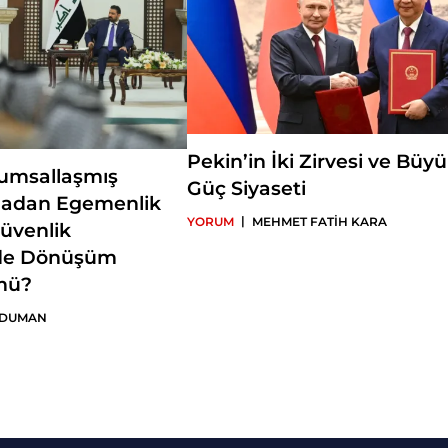
Pekin’in İki Zirvesi ve Büy
rumsallaşmış
Güç Siyaseti
adan Egemenlik
|
YORUM
MEHMET FATİH KARA
Güvenlik
de Dönüşüm
mü?
 DUMAN