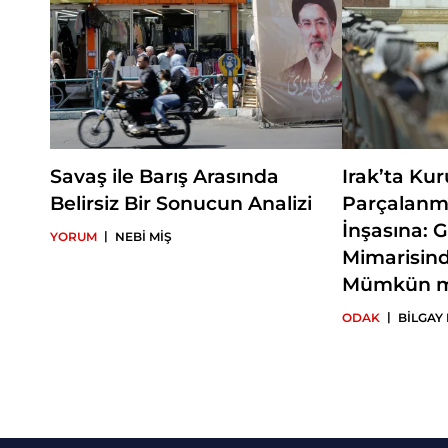
Savaş ile Barış Arasında
Irak’ta Ku
Belirsiz Bir Sonucun Analizi
Parçalanm
İnşasına: 
|
YORUM
NEBİ MİŞ
Mimarisin
Mümkün 
|
ODAK
BİLGAY