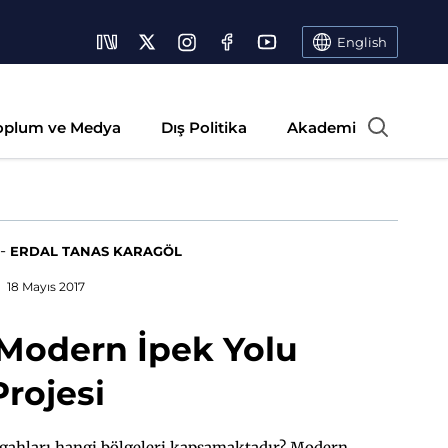
English
oplum ve Medya
Dış Politika
Akademi
-
ERDAL TANAS KARAGÖL
18 Mayıs 2017
 Modern İpek Yolu
Projesi
gahları hangi bölgeleri kapsamaktadır? Modern