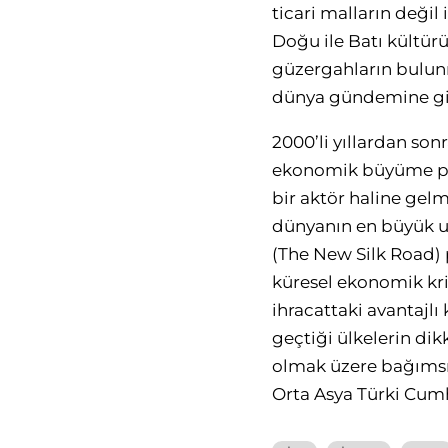
ticari malların değil 
Doğu ile Batı kültürü
güzergahların bulunm
dünya gündemine gir
2000’li yıllardan son
ekonomik büyüme perf
bir aktör haline gelm
dünyanın en büyük ul
(The New Silk Road)
küresel ekonomik kri
ihracattaki avantaj
geçtiği ülkelerin dik
olmak üzere bağımsı
Orta Asya Türki Cumhu