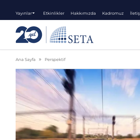
Yayınlar
Etkinlikler
Hakkımızda
Kadromuz
İleti
Ana Sayfa
Perspektif