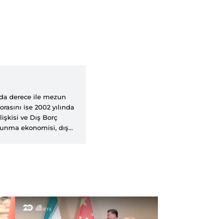
ında derece ile mezun
rasını ise 2002 yılında
işkisi ve Dış Borç
vunma ekonomisi, dış
amu harcamaları, sosyal
adır. Halen, Yıldırım
fesör olarak