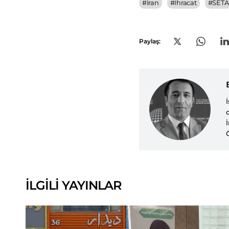
#
İran
#
İhracat
#
SETA
Paylaş:
İLGİLİ YAYINLAR