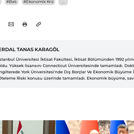
#
Batı
#
Ekonomik Kriz
...
ERDAL TANAS KARAGÖL
İstanbul Üniversitesi İktisat Fakültesi, İktisat Bölümünden 1992 yıl
oldu. Yüksek lisansını Connecticut Üniversitesinde tamamladı. Dokto
İngilterede York Üniversitesi'nde Dış Borçlar Ve Ekonomik Büyüme İl
Öteleme Riski konusu üzerinde tamamladı. Ekonomik büyüme, sa
borçlar, borç krizleri, IMF stand-by anlaşmaları, enerji ekonomisi, k
yardımlar ve yoksulluk konularında yayınlanmış yayınları bulunmakt
Beyazıt Üniversitesi Siyasal Bilgiler Fakültesi İktisat Bölümünde pro
çalışmaktadır.