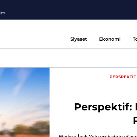
şim
Siyaset
Ekonomi
T
PERSPEKTİF
Perspektif:
Modern İpek Yolu projesinin güzer