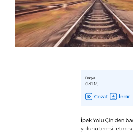
Dosya
(1.41 M)
Gözat
İndir
İpek Yolu Çin’den ba
yolunu temsil etmekt