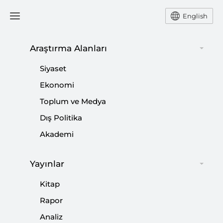
English
Ana Sayfa
Yorum
Araştırma Alanları
Siyaset
Koalisyondan İstikrara:
Ekonomi
Toplum ve Medya
Hindistan Ekonomisinde
Dış Politika
Heyecan
Akademi
-
YORUM
HATİCE KARAHAN
Yayınlar
21 Nisan 2015
Kitap
IMF'in Lagarde'ı, geçenlerde Hindistan'ı, kırılgan
Rapor
dünyada parlayan nokta olarak tanımladı.
Analiz