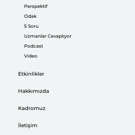
Perspektif
Paylaş:
Odak
5 Soru
Uzmanlar Cevaplıyor
Podcast
Video
Etkinlikler
Hakkımızda
Kadromuz
Dosya
Kudüs | Tarih, Din ve Siyaset
İletişim
(3.68 M)