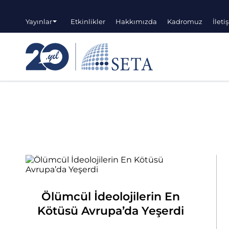
Yayınlar
Etkinlikler
Hakkımızda
Kadromuz
İleti
Ölümcül İdeolojilerin En
Kötüsü Avrupa’da Yeşerdi