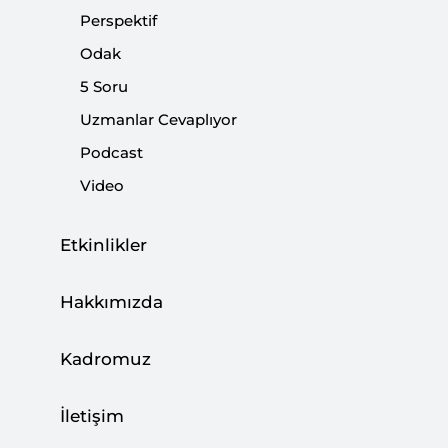
Perspektif
Paylaş:
Odak
5 Soru
Uzmanlar Cevaplıyor
Can Acun
Podcast
Video
Bilgay Duman
[AA, 5 Şubat 2024]
#
Enerji Arzı
#
ABD Medyası
#
ABD-Terör İlişkileri
Etkinlikler
#
Irak Kürt Bölgesel Yönetimi (IKBY)
#
Petrol Rezervi
...
Hakkımızda
Paylaş:
Kadromuz
CAN ACUN
İletişim
SETA dış politika araştırmaları alanında