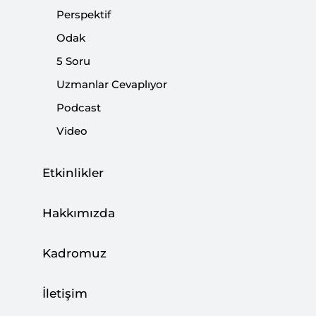
devam edeceğini söyledi.
Perspektif
Odak
Paylaş:
5 Soru
Uzmanlar Cevaplıyor
Podcast
Video
Etkinlikler
Hakkımızda
Kadromuz
Cumhurbaşkanlığı Sözcüsü İbrahim Kalın, SETA
İletişim
Brüksel ofisi tarafından düzenlenen Türkiye'nin