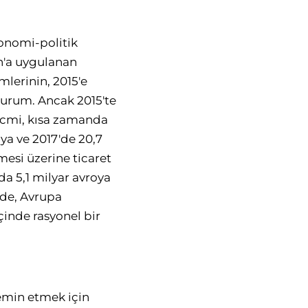
onomi-politik
n'a uygulanan
mlerinin, 2015'e
 durum. Ancak 2015'te
hacmi, kısa zamanda
oya ve 2017'de 20,7
esi üzerine ticaret
da 5,1 milyar avroya
nde, Avrupa
çinde rasyonel bir
temin etmek için