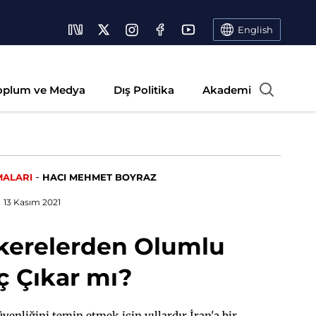
English
oplum ve Medya
Dış Politika
Akademi
-
MALARI
HACI MEHMET BOYRAZ
13 Kasım 2021
akerelerden Olumlu
 Çıkar mı?
üvenliğini temin etmek için yıllardır İran'a bir