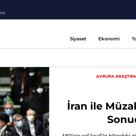
şim
Siyaset
Ekonomi
T
AVRUPA ARAŞTIR
İran ile Müz
Sonuç
ABD'nin sırf İsrail'in bölgedeki g