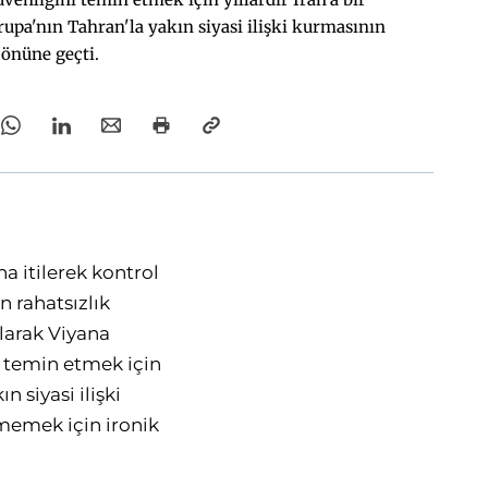
rupa'nın Tahran'la yakın siyasi ilişki kurmasının
önüne geçti.
na itilerek kontrol
 rahatsızlık
larak Viyana
i temin etmek için
n siyasi ilişki
tmemek için ironik