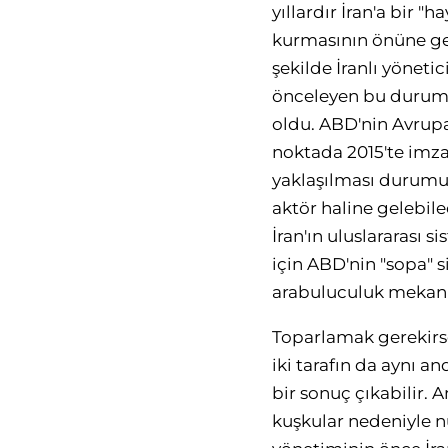
yıllardır İran'a bir "
kurmasının önüne geç
şekilde İranlı yönetic
önceleyen bu durum, t
oldu. ABD'nin Avrupa
noktada 2015'te imza
yaklaşılması durumund
aktör haline gelebil
İran'ın uluslararası 
için ABD'nin "sopa" 
arabuluculuk mekani
Toparlamak gerekirs
iki tarafın da aynı 
bir sonuç çıkabilir.
kuşkular nedeniyle 