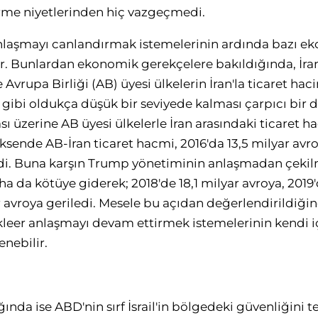
rme niyetlerinden hiç vazgeçmedi.
nlaşmayı canlandırmak istemelerinin ardında bazı ek
r. Bunlardan ekonomik gerekçelere bakıldığında, İra
Avrupa Birliği (AB) üyesi ülkelerin İran'la ticaret haci
o gibi oldukça düşük bir seviyede kalması çarpıcı bir
sı üzerine AB üyesi ülkelerle İran arasındaki ticaret 
eksende AB-İran ticaret hacmi, 2016'da 13,5 milyar avr
di. Buna karşın Trump yönetiminin anlaşmadan çekilm
 da kötüye giderek; 2018'de 18,1 milyar avroya, 2019'
r avroya geriledi. Mesele bu açıdan değerlendirildiği
ükleer anlaşmayı devam ettirmek istemelerinin kendi i
nebilir.
ğında ise ABD'nin sırf İsrail'in bölgedeki güvenliğini 