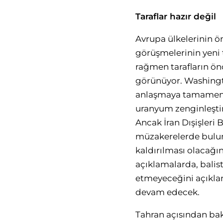
Taraflar hazır değil
Avrupa ülkelerinin ö
görüşmelerinin yeni 
rağmen tarafların önc
görünüyor. Washingto
anlaşmaya tamamen k
uranyum zenginleştirm
Ancak İran Dışişleri
müzakerelerde bulunm
kaldırılması olacağı
açıklamalarda, balis
etmeyeceğini açıklamı
devam edecek.
Tahran açısından bak