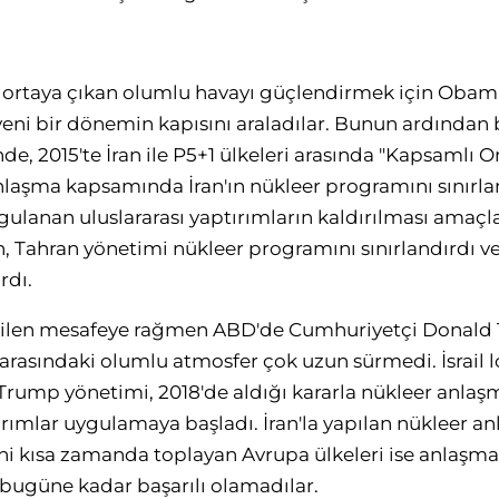
 ortaya çıkan olumlu havayı güçlendirmek için Obama
yeni bir dönemin kapısını araladılar. Bunun ardından
de, 2015'te İran ile P5+1 ülkeleri arasında "Kapsamlı 
nlaşma kapsamında İran'ın nükleer programını sınırl
ygulanan uluslararası yaptırımların kaldırılması amaçl
 Tahran yönetimi nükleer programını sınırlandırdı ve
rdı.
dilen mesafeye rağmen ABD'de Cumhuriyetçi Donald
r arasındaki olumlu atmosfer çok uzun sürmedi. İsrail l
rump yönetimi, 2018'de aldığı kararla nükleer anlaş
tırımlar uygulamaya başladı. İran'la yapılan nükleer a
i kısa zamanda toplayan Avrupa ülkeleri ise anlaşm
k bugüne kadar başarılı olamadılar.