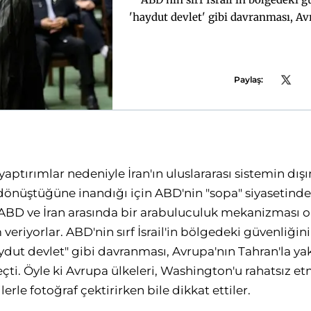
'haydut devlet' gibi davranması, Av
Paylaş:
yaptırımlar nedeniyle İran'ın uluslararası sistemin dışı
dönüştüğüne inandığı için ABD'nin "sopa" siyasetinden
ABD ve İran arasında bir arabuluculuk mekanizması o
eriyorlar. ABD'nin sırf İsrail'in bölgedeki güvenliğin
haydut devlet" gibi davranması, Avrupa'nın Tahran'la yakı
ti. Öyle ki Avrupa ülkeleri, Washington'u rahatsız e
ilerle fotoğraf çektirirken bile dikkat ettiler.