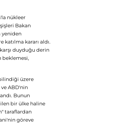
'la nükleer
şişleri Bakan
a yeniden
 katılma kararı aldı.
 karşı duyduğu derin
n beklemesi,
bilindiği üzere
i ve ABD'nin
landı. Bunun
ilen bir ülke haline
n" taraflardan
ani'nin göreve