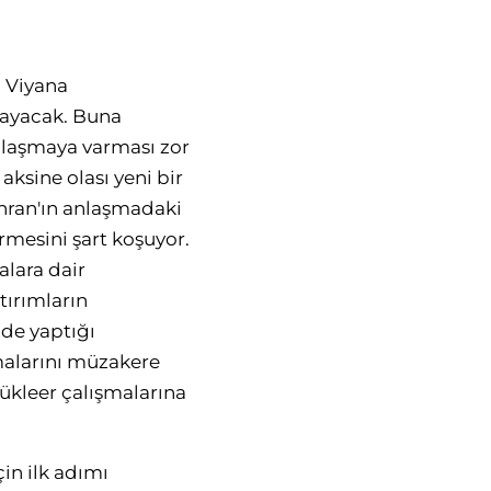
ı Viyana
layacak. Buna
anlaşmaya varması zor
ksine olası yeni bir
hran'ın anlaşmadaki
irmesini şart koşuyor.
alara dair
tırımların
nde yaptığı
malarını müzakere
nükleer çalışmalarına
in ilk adımı