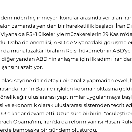
ndeminden hiç inmeyen konular arasında yer alan İran
yakın zamanda yeniden bir hareketlilik başladı. İran Dı
i, Viyana'da P5+1 ülkeleriyle müzakerelerin 29 Kasım'd
u. Daha da önemlisi, ABD de Viyana'daki görüşmelere
an'da muhafazakâr İbrahim Reisi hükümetinin ABD'ye
 diğer yandan ABD'nin anlaşma için ilk adımı İran'da
şansını azaltıyor.
 olası seyrine dair detaylı bir analiz yapmadan evvel, 
asında İran'ın Batı ile ilişkileri kopma noktasına geld
önelik ağır uluslararası yaptırımlar uygulanmaya baş
asi ve ekonomik olarak uluslararası sistemden tecrit ed
3'e kadar devam etti. Uzun süre birbirini "öcüleştire
ack Obama'nın, İran'da da reform yanlısı Hasan Ruh
işkilerde bambaşka bir gündem oluşturdu.