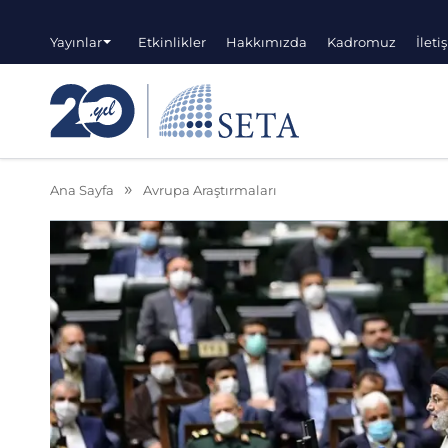
Yayınlar
Etkinlikler
Hakkımızda
Kadromuz
İleti
Ana Sayfa
Avrupa Araştırmaları