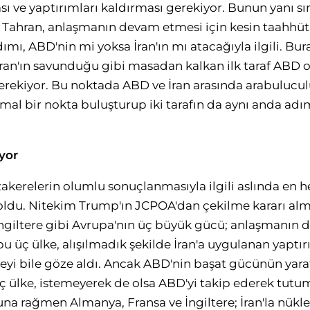
 ve yaptırımları kaldırması gerekiyor. Bunun yanı s
Tahran, anlaşmanın devam etmesi için kesin taahhütle
ımı, ABD'nin mi yoksa İran'ın mı atacağıyla ilgili. Bu
an'ın savunduğu gibi masadan kalkan ilk taraf ABD o
erekiyor. Bu noktada ABD ve İran arasında arabulucu
ptimal bir nokta buluşturup iki tarafın da aynı anda adı
yor
akerelerin olumlu sonuçlanmasıyla ilgili aslında en he
 oldu. Nitekim Trump'ın JCPOA'dan çekilme kararı al
ngiltere gibi Avrupa'nın üç büyük gücü; anlaşmanın 
 bu üç ülke, alışılmadık şekilde İran'a uygulanan yapt
meyi bile göze aldı. Ancak ABD'nin başat gücünün yarat
ç ülke, istemeyerek de olsa ABD'yi takip ederek tutu
a rağmen Almanya, Fransa ve İngiltere; İran'la nükl