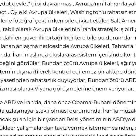
haydut devlet" gibi davranması, Avrupa'nın Tahran'la yakı
ti. Öyle ki Avrupa ülkeleri, Washington'u rahatsız e
ilerle fotoğraf çektirirken bile dikkat ettiler. Salt Ame
abii olarak Avrupa ülkelerinin İran'la stratejik iş bir
'daki en güvenilir ortağı İngiltere bile bu durumdan 
lanan anlaşma neticesinde Avrupa ülkeleri, Tahran'a 
a, İran'ın aslında uluslararası sistem içerisinde kontr
eceğini gördüler. Bundan ötürü Avrupa ülkeleri, ağır 
sistemin dışına itilerek kontrol edilemez bir aktöre dö
siyasetinden rahatsızlık duyuyorlar. Bundan ötürü ABD 
zması olarak Viyana görüşmelerine önem veriyorlar.
e ABD ve İran'da, daha önce Obama-Ruhani dönemin
anda uzlaşmaya istekli olması durumunda, İran'la müz
 Ancak şu an için bir yandan Reisi yönetiminin ABD'ye
nükleer çalışmalardan taviz vermek istememesinden,