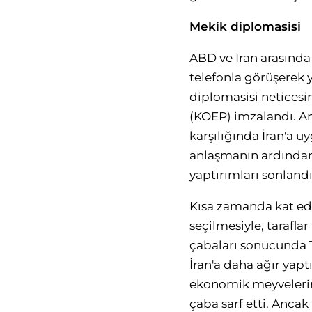
Mekik diplomasisi
ABD ve İran arasında
telefonla görüşerek 
diplomasisi neticesin
(KOEP) imzalandı. A
karşılığında İran'a u
anlaşmanın ardından,
yaptırımları sonlandı
Kısa zamanda kat e
seçilmesiyle, tarafla
çabaları sonucunda T
İran'a daha ağır yap
ekonomik meyvelerin
çaba sarf etti. Anca