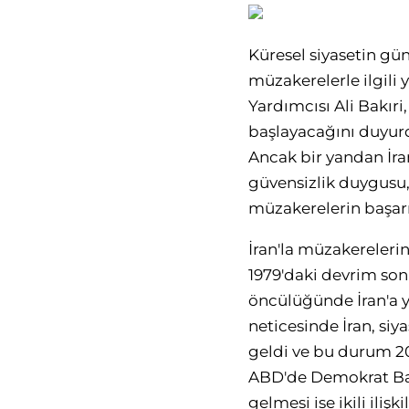
Küresel siyasetin gü
müzakerelerle ilgili 
Yardımcısı Ali Bakır
başlayacağını duyurd
Ancak bir yandan İr
güvensizlik duygusu,
müzakerelerin başarı 
İran'la müzakerelerin
1979'daki devrim sonr
öncülüğünde İran'a y
neticesinde İran, siy
geldi ve bu durum 201
ABD'de Demokrat Bar
gelmesi ise ikili il