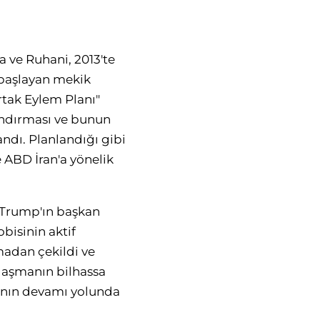
 ve Ruhani, 2013'te
 başlayan mekik
Ortak Eylem Planı"
andırması ve bunun
andı. Planlandığı gibi
 ABD İran'a yönelik
 Trump'ın başkan
obisinin aktif
madan çekildi ve
nlaşmanın bilhassa
anın devamı yolunda