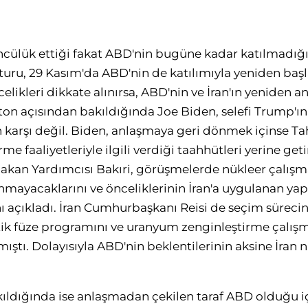
ncülük ettiği fakat ABD'nin bugüne kadar katılmadığ
turu, 29 Kasım'da ABD'nin de katılımıyla yeniden baş
elikleri dikkate alınırsa, ABD'nin ve İran'ın yeniden 
n açısından bakıldığında Joe Biden, selefi Trump'ın a
arşı değil. Biden, anlaşmaya geri dönmek içinse Ta
e faaliyetleriyle ilgili verdiği taahhütleri yerine get
 Bakan Yardımcısı Bakıri, görüşmelerde nükleer çalışm
ayacaklarını ve önceliklerinin İran'a uygulanan yap
nı açıkladı. İran Cumhurbaşkanı Reisi de seçim süreci
tik füze programını ve uranyum zenginleştirme çalış
ştı. Dolayısıyla ABD'nin beklentilerinin aksine İran 
ıldığında ise anlaşmadan çekilen taraf ABD olduğu iç