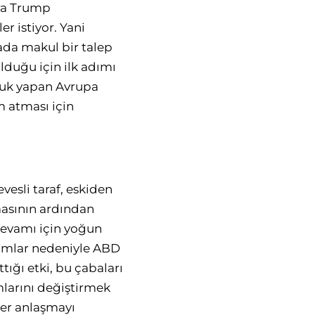
ıra Trump
r istiyor. Yani
rada makul bir talep
lduğu için ilk adımı
luk yapan Avrupa
m atması için
vesli taraf, eskiden
masının ardından
devamı için yoğun
ırımlar nedeniyle ABD
tığı etki, bu çabaları
mlarını değiştirmek
eer anlaşmayı