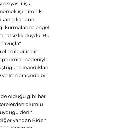
n siyasi ilişki
tmemek için ironik
rikan çıkarlarını
liği kurmalarına engel
rahatsızlık duydu. Bu
"havuçla"
ol edilebilir bir
yaptırımlar nedeniyle
nüştüğüne inandıkları
ve İran arasında bir
de olduğu gibi her
akerelerden olumlu
 duyduğu derin
 diğer yandan Biden