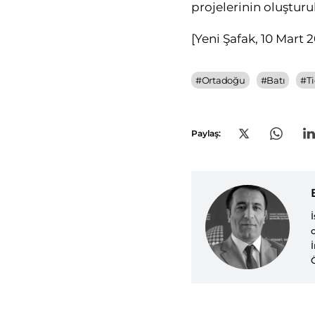
projelerinin oluşturu
[
Yeni Şafak, 10 Mart 
#
Ortadoğu
#
Batı
#
T
Paylaş: