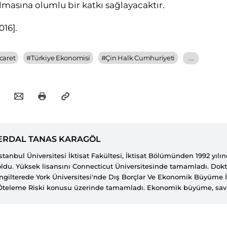
lmasına olumlu bir katkı sağlayacaktır.
2016
].
icaret
#
Türkiye Ekonomisi
#
Çin Halk Cumhuriyeti
...
ERDAL TANAS KARAGÖL
İstanbul Üniversitesi İktisat Fakültesi, İktisat Bölümünden 1992 yıl
oldu. Yüksek lisansını Connecticut Üniversitesinde tamamladı. Dokto
İngilterede York Üniversitesi'nde Dış Borçlar Ve Ekonomik Büyüme İl
Öteleme Riski konusu üzerinde tamamladı. Ekonomik büyüme, sa
borçlar, borç krizleri, IMF stand-by anlaşmaları, enerji ekonomisi, k
yardımlar ve yoksulluk konularında yayınlanmış yayınları bulunmakt
Beyazıt Üniversitesi Siyasal Bilgiler Fakültesi İktisat Bölümünde pro