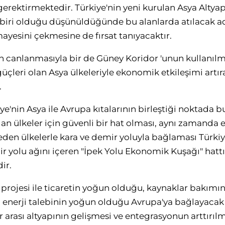
 gerektirmektedir. Türkiye'nin yeni kurulan Asya Altya
 biri olduğu düşünüldüğünde bu alanlarda atılacak 
ayesini çekmesine de fırsat tanıyacaktır.
un canlanmasıyla bir de Güney Koridor 'unun kullanıl
çleri olan Asya ülkeleriyle ekonomik etkileşimi artır
.
ye'nin Asya ile Avrupa kıtalarının birleştiği noktada 
an ülkeler için güvenli bir hat olması, aynı zamanda e
p eden ülkelerle kara ve demir yoluyla bağlaması Türkiy
mir yolu ağını içeren "İpek Yolu Ekonomik Kuşağı" hatt
ir.
u projesi ile ticaretin yoğun olduğu, kaynaklar bakım
, enerji talebinin yoğun olduğu Avrupa'ya bağlayacak
rası altyapının gelişmesi ve entegrasyonun arttırılma