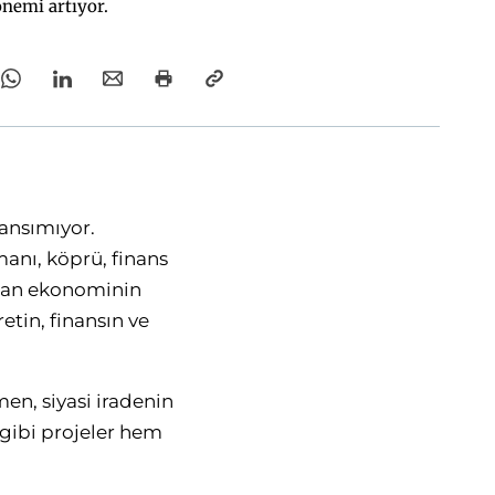
önemi artıyor.
ansımıyor.
manı, köprü, finans
andan ekonominin
etin, finansın ve
en, siyasi iradenin
 gibi projeler hem