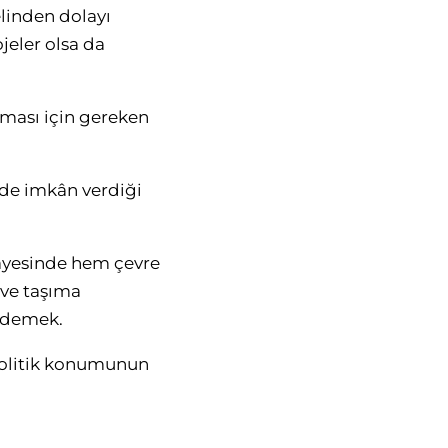
elinden dolayı
jeler olsa da
olması için gereken
 de imkân verdiği
sayesinde hem çevre
 ve taşıma
i demek.
opolitik konumunun