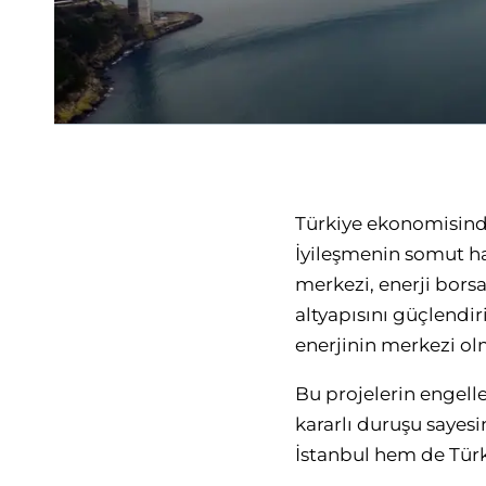
Türkiye ekonomisind
İyileşmenin somut hal
merkezi, enerji borsa
altyapısını güçlendir
enerjinin merkezi olm
Bu projelerin engelle
kararlı duruşu sayes
İstanbul hem de Türki