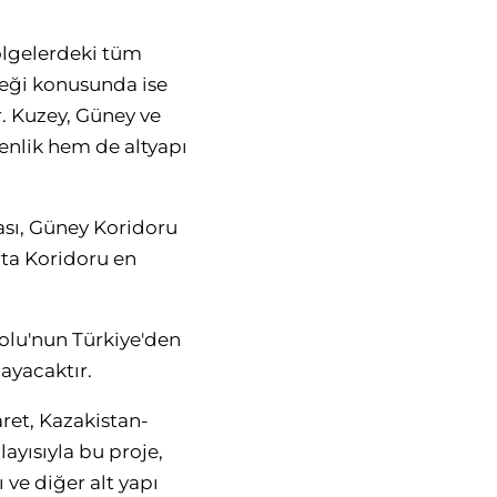
bölgelerdeki tüm
ceği konusunda ise
. Kuzey, Güney ve
venlik hem de altyapı
ası, Güney Koridoru
rta Koridoru en
Yolu'nun Türkiye'den
ayacaktır.
ret, Kazakistan-
ayısıyla bu proje,
 ve diğer alt yapı