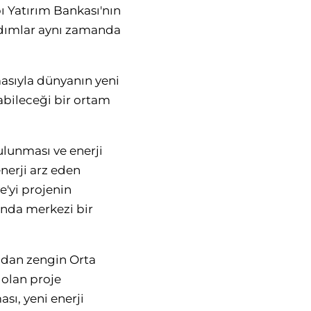
pı Yatırım Bankası'nın
adımlar aynı zamanda
masıyla dünyanın yeni
abileceği bir ortam
bulunması ve enerji
nerji arz eden
e'yi projenin
ında merkezi bir
ından zengin Orta
 olan proje
sı, yeni enerji