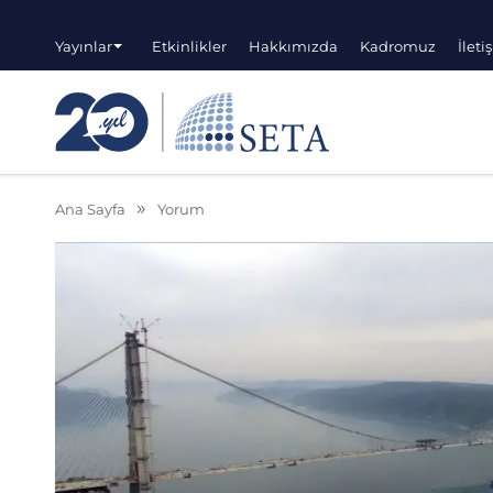
Yayınlar
Etkinlikler
Hakkımızda
Kadromuz
İleti
Ana Sayfa
Yorum