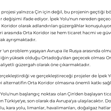
u projesi yalnızca Çin için değil, bu projenin geçtiği 
bir değişimi ifade ediyor. İpek Yolu'nun nereden geçe
 Koridor olarak adlandırılan güzergâhlar konuşuluyor
eri arasında Orta Koridor ise hem ticaret hacmi ve gü
rak ayrışmaktadır.
r 'un problem yaşayan Avrupa ile Rusya arasında olm
inliğin yüksek olduğu Ortadoğu'dan geçecek olması O
aliyetli güzergah olarak öne çıkarmaktadır.
gerçekleştirdiği ve gerçekleştireceği projeler de İpek 
i alternatifin Orta Koridor olmasına önemli katkı sağl
 Yolu'nun başlangıç noktası olan Çin'den başlayan tica
Türkiye'ye, son olarak da Avrupa'ya ulaşılacaktır. Dol
lu, kara yolu, limanlar, havalimanları, doğalgaz hatları