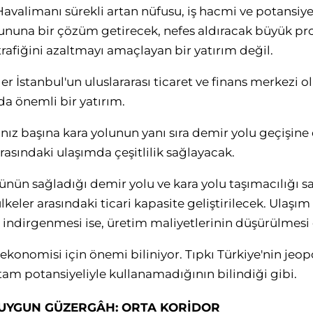
 Havalimanı sürekli artan nüfusu, iş hacmi ve potansiy
rununa bir çözüm getirecek, nefes aldıracak büyük pro
trafiğini azaltmayı amaçlayan bir yatırım değil.
ler İstanbul'un uluslararası ticaret ve finans merkezi 
a önemli bir yatırım.
lnız başına kara yolunun yanı sıra demir yolu geçişine
rasındaki ulaşımda çeşitlilik sağlayacak.
ünün sağladığı demir yolu ve kara yolu taşımacılığı 
keler arasındaki ticari kapasite geliştirilecek. Ulaşım
a indirgenmesi ise, üretim maliyetlerinin düşürülmes
e ekonomisi için önemi biliniyor. Tıpkı Türkiye'nin je
 tam potansiyeliyle kullanamadığının bilindiği gibi.
N UYGUN GÜZERGÂH: ORTA KORİDOR