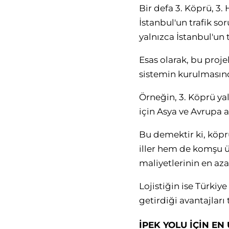
Bir defa 3. Köprü, 3.
İstanbul'un trafik so
yalnızca İstanbul'un 
Esas olarak, bu proje
sistemin kurulmasınd
Örneğin, 3. Köprü ya
için Asya ve Avrupa a
Bu demektir ki, köpr
iller hem de komşu ül
maliyetlerinin en az
Lojistiğin ise Türkiy
getirdiği avantajları
İPEK YOLU İÇİN E