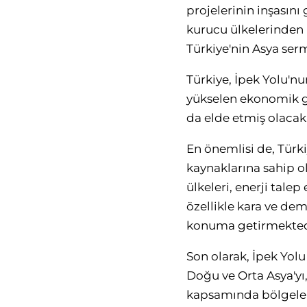
projelerinin inşasını
kurucu ülkelerinden
Türkiye'nin Asya serm
Türkiye, İpek Yolu'n
yükselen ekonomik gü
da elde etmiş olacak
En önemlisi de, Türki
kaynaklarına sahip ol
ülkeleri, enerji tale
özellikle kara ve de
konuma getirmekted
Son olarak, İpek Yol
Doğu ve Orta Asya'yı
kapsamında bölgeler a