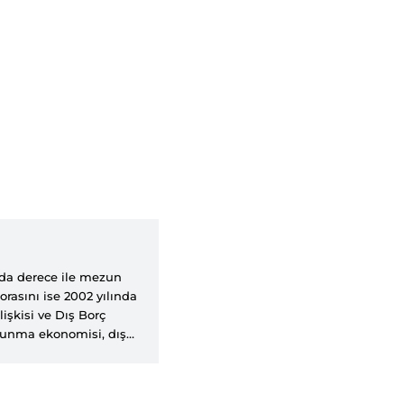
ında derece ile mezun
rasını ise 2002 yılında
işkisi ve Dış Borç
vunma ekonomisi, dış
amu harcamaları, sosyal
adır. Halen, Yıldırım
fesör olarak