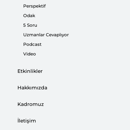
Perspektif
Paylaş:
Odak
5 Soru
Uzmanlar Cevaplıyor
Podcast
Video
Etkinlikler
Hakkımızda
Mart ayı imalat PMI rakamı, kredi faizlerinde
Kadromuz
artışa ve kurdaki dalgalanmaya rağmen
ekonomik aktivitenin canlı kalmaya devam
İletişim
ettiğini gösterdi. Yeni kapanma tedbirlerinin ve