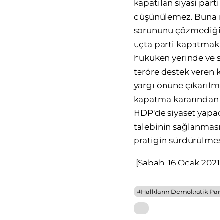
kapatılan siyasi par
düşünülemez. Buna ra
sorununu çözmediğin
uçta parti kapatmakl
hukuken yerinde ve s
teröre destek veren 
yargı önüne çıkarılma
kapatma kararından b
HDP'de siyaset yapac
talebinin sağlanmas
pratiğin sürdürülm
[Sabah, 16 Ocak 2021
#
Halkların Demokratik Part
...