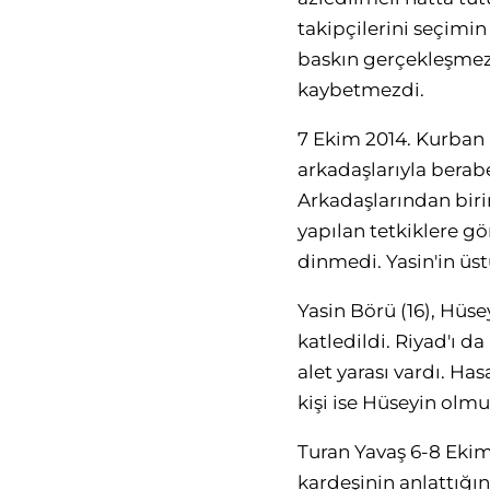
takipçilerini seçim
baskın gerçekleşmez,
kaybetmezdi.
7 Ekim 2014. Kurban 
arkadaşlarıyla berabe
Arkadaşlarından biri
yapılan tetkiklere gö
dinmedi. Yasin'in üst
Yasin Börü (16), Hüs
katledildi. Riyad'ı d
alet yarası vardı. Has
kişi ise Hüseyin olmu
Turan Yavaş 6-8 Ekim
kardeşinin anlattığın