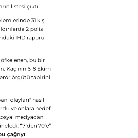
n listesi çıktı.
ylemlerinde 31 kişi
ldırılarda 2 polis
ındaki İHD raporu
 öfkelenen, bu bir
im. Kaçının 6-8 Ekim
erör örgütü tabirini
i olayları" nasıl
urdu ve onlara hedef
e sosyal medyadan
ineledi, “7’den 70’e”
bu çağrıyı