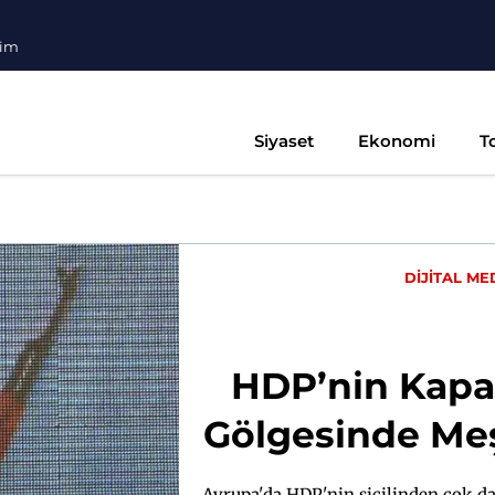
şim
Siyaset
Ekonomi
T
DİJİTAL ME
HDP’nin Kapat
Gölgesinde Meşr
Avrupa'da HDP'nin sicilinden çok dah