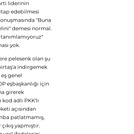
ti liderinin
hitap edebilmesi
g konuşmasında "Buna
elini" demesi normal.
ak tanımlamıyoruz"
ası yok.
lere pelesenk olan şu
irtaş'a indirgemek
 eş genel
DP eşbaşkanlığı için
na girerek
n kod adlı PKK'lı
eketi açısından
omba patlatmamış,
çıkış yapmıştır.