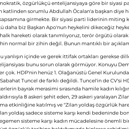
kratik, özgürlükçü entelijansiyaya göre bir siyasi par
in katlinden sorumlu Abdullah Öcalan'a başkan diye 
apsamına girmekte. Bir siyasi parti liderinin mitin
ünkü daha biz Başkan Apo'nun heykelini dikeceğiz heyk
ir halk hareketi olarak tanımlıyoruz, terör örgütü olar
hin normal bir zihin değil. Bunun mantıklı bir açıklam
yanlışın içinde ve gerek ittifak ortakları gerekse dil
lijansiyası bunu sorun olarak görmüyor. Konuyu Dem
er çok. HDP'nin henüz 1. Olağanüstü Genel Kurulunda
Sabahat Tuncel de farklı değildi. Tuncel'in de CV'si H
erlerin bayrak merasimi sırasında hamile kadın kılığı
ldırısıyla 8 askeri şehit eden, 29 askeri yaralayan Zila
ma etkinliğine katılmış ve "Zilan yoldaş özgürlük har
Zilan yoldaş sadece sisteme karşı kendi bedeninde b
egemen sisteme karşı kadın mücadelesine önemli bir 