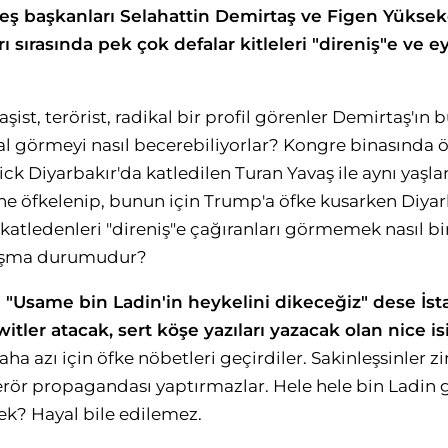
 eş başkanları Selahattin Demirtaş ve Figen Yüksekd
rı sırasında pek çok defalar kitleleri "direniş"e ve 
şist, terörist, radikal bir profil görenler Demirtaş'ın
l görmeyi nasıl becerebiliyorlar? Kongre binasında ö
k Diyarbakır'da katledilen Turan Yavaş ile aynı yaşlar
ne öfkelenip, bunun için Trump'a öfke kusarken Diyarb
ledenleri "direniş"e çağıranları görmemek nasıl bir r
laşma durumudur?
i "Usame bin Ladin'in heykelini dikeceğiz" dese İst
itler atacak, sert köşe yazıları yazacak olan nice is
 azı için öfke nöbetleri geçirdiler. Sakinleşsinler z
erör propagandası yaptırmazlar. Hele hele bin Ladin gi
? Hayal bile edilemez.