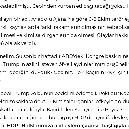
tledilmişti. Cebinden kurban eti dağıtacağı yoksulları
 ayrı bir acı. Anadolu Ajansı'na göre 6-8 Ekim terör e
arklı kaynaklarda farklı rakamların olmasının sebebi sa
mesi ve kimi saldırganların da ölmesi. Olaylar hakk
6 olarak verdi).
nelim. Şu son bir haftadır ABD'deki Kongre baskınına
, Trump'ın azlini isteyen öfkeli aydınlarımızı düşünel
ylemi dediğini duyduk? Geçiniz. Peki kaçının PKK için t
?
bebi Trump ve bunun bedelini ödemeli. Peki bu "Koban
eleri sokaklara döktü? Kim saldırganları öfkeyle dold
atları aracılığıyla, Kandil’den Karayılan ile Bayık is
sokaklara çağırırken bu çağrıyı HDP de aynı ifadeyle y
dı.
HDP "Halklarımıza acil eylem çağrısı" başlığıyla 