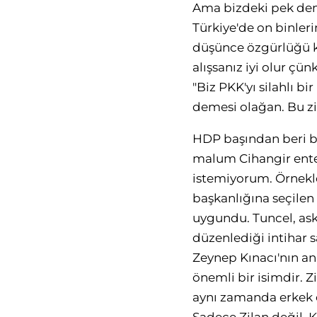
Ama bizdeki pek demo
Türkiye'de on binler
düşünce özgürlüğü k
alışsanız iyi olur ç
"Biz PKK'yı silahlı b
demesi olağan. Bu zi
HDP başından beri bu 
malum Cihangir ente
istemiyorum. Örnekl
başkanlığına seçilen 
uygundu. Tuncel, ask
düzenlediği intihar sa
Zeynep Kınacı'nın an
önemli bir isimdir. 
aynı zamanda erkek 