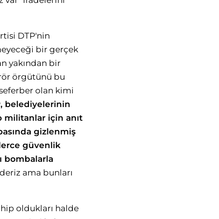
var" ifadelerini
rtisi DTP'nin
eyeceği bir gerçek
an yakından bir
terör örgütünü bu
seferber olan kimi
 belediyelerinin
 militanlar için anıt
abasında gizlenmiş
zlerce güvenlik
rı bombalarla
deriz ama bunları
hip oldukları halde