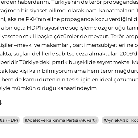
tilerden haberdarım. Türkiye'nin de terör propagandas
ğmen bir siyaset bilimci olarak parti kapatmaların T
i, aksine PKK'nın eline propaganda kozu verdiğini 
a bir uçta HDP'li siyasilere suç işleme özgürlüğü tan
iyaseten etkili başka çözümler de mevcut. Terör pro
kişiler –mevki ve makamları, parti mensubiyetleri ne o
kta, suçları delillerle sabitse ceza almaktalar. 2009'd
eridir Türkiye'deki pratik bu şekilde seyretmekte. M
ak kaç kişi kalır bilmiyorum ama hem terör mağduru a
ı hem de kamu düzeninin tesisi için en ideal çözümü
esiyle mümkün olduğu kanaatindeyim
]
.
isi (HDP)
#
Adalet ve Kalkınma Partisi (AK Parti)
#
Ayn el-Arab | Ko