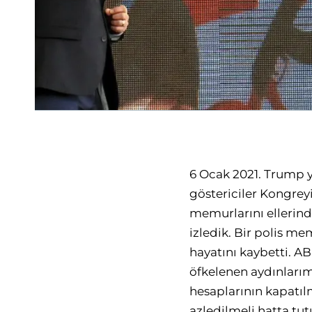
6 Ocak 2021. Trump ya
göstericiler Kongreyi
memurlarını ellerind
izledik. Bir polis m
hayatını kaybetti. AB
öfkelenen aydınları
hesaplarının kapatıl
azledilmeli hatta t