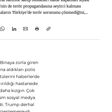
'nin de terör propagandasına seyirci kalması
ların Türkiye'de terör sorununu çözmediğini,
opaganda kozu verdiği düşünülebilir.
 Binaya zorla giren
na aldıkları polis
tülerini haberlerde
ırıldığı hastanede
 daha kızgın. Çok
tüm sosyal medya
di. Trump derhal
düzenlemeseydi,