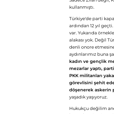
Sadece Zilan değil, K
kullanmıştı.
Türkiye'de parti kapa
ardından 12 yıl geç
var. Yukarıda örnekl
alakası yok. Değil Tü
denli onore etmesin
aydınlarımız buna şa
kadın ve gençlik mer
mezarlar yaptı, part
PKK militanları yaka
görevlisini şehit ed
döşenerek askerin p
yaşadık yaşıyoruz.
Hukukçu değilim anca