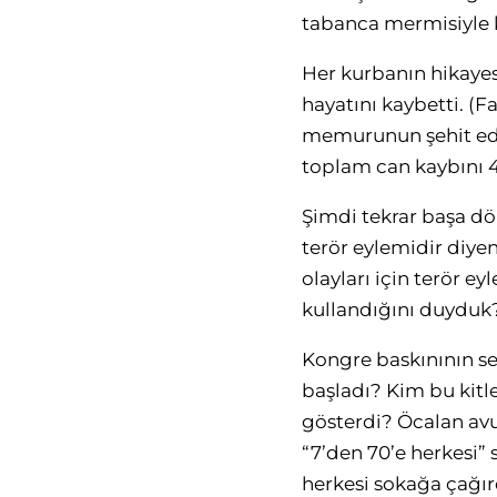
tabanca mermisiyle ka
Her kurbanın hikayesi
hayatını kaybetti. (F
memurunun şehit edil
toplam can kaybını 4
Şimdi tekrar başa dö
terör eylemidir diyen
olayları için terör e
kullandığını duyduk
Kongre baskınının se
başladı? Kim bu kitl
gösterdi? Öcalan avuk
“7’den 70’e herkesi” 
herkesi sokağa çağır