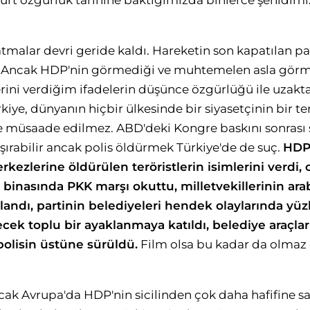
ürt özgürlük tarihine baktığımızda binlerce şehidimiz 
tmalar devri geride kaldı. Hareketin son kapatılan pa
ti. Ancak HDP'nin görmediği ve muhtemelen asla görm
erini verdiğim ifadelerin düşünce özgürlüğü ile uzakt
rkiye, dünyanın hiçbir ülkesinde bir siyasetçinin bir 
e müsaade edilmez. ABD'deki Kongre baskını sonrası 
şırabilir ancak polis öldürmek Türkiye'de de suç.
HDP,
kezlerine öldürülen teröristlerin isimlerini verdi, o
i binasında PKK marşı okuttu, milletvekillerinin ar
landı, partinin belediyeleri hendek olaylarında yü
ecek toplu bir ayaklanmaya katıldı, belediye araçla
olisin üstüne sürüldü.
Film olsa bu kadar da olmaz 
k Avrupa'da HDP'nin sicilinden çok daha hafifine sa