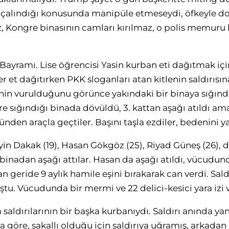
in çalındığı konusunda manipüle etmeseydi, öfkeyle 
 Kongre binasının camları kırılmaz, o polis memuru 
Bayramı. Lise öğrencisi Yasin kurban eti dağıtmak iç
r et dağıtırken PKK sloganları atan kitlenin saldırısın
nin vurulduğunu görünce yakındaki bir binaya sığındı
re sığındığı binada dövüldü, 3. kattan aşağı atıldı am
ünden araçla geçtiler. Başını taşla ezdiler, bedenini ya
eyin Dakak (19), Hasan Gökgöz (25), Riyad Güneş (26), 
a binadan aşağı attılar. Hasan da aşağı atıldı, vücudun
an geride 9 aylık hamile eşini bırakarak can verdi. Sald
ştu. Vücudunda bir mermi ve 22 delici-kesici yara izi v
 saldırılarının bir başka kurbanıydı. Saldırı anında y
a göre, sakallı olduğu için saldırıya uğramış, arkadan