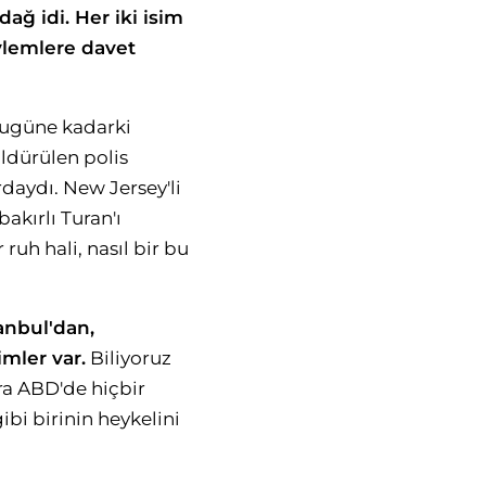
ağ idi. Her iki isim
eylemlere davet
 bugüne kadarki
ldürülen polis
daydı. New Jersey'li
akırlı Turan'ı
uh hali, nasıl bir bu
anbul'dan,
imler var.
Biliyoruz
ira ABD'de hiçbir
bi birinin heykelini