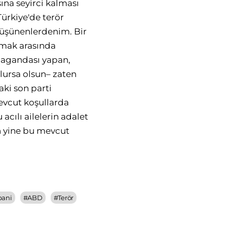
ına seyirci kalması
ürkiye'de terör
düşünenlerdenim. Bir
ımak arasında
pagandası yapan,
lursa olsun– zaten
aki son parti
evcut koşullarda
cılı ailelerin adalet
n yine bu mevcut
bani
#
ABD
#
Terör