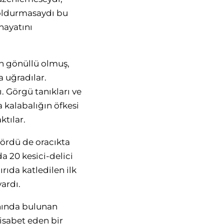
doldurmasaydı bu
hayatını
in gönüllü olmuş,
a uğradılar.
. Görgü tanıkları ve
a kalabalığın öfkesi
ktılar.
dördü de oracıkta
da 20 kesici-delici
ırıda katledilen ilk
ardı.
anında bulunan
 isabet eden bir