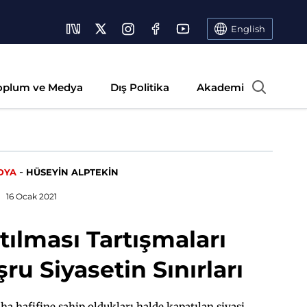
English
oplum ve Medya
Dış Politika
Akademi
-
DYA
HÜSEYİN ALPTEKİN
16 Ocak 2021
ılması Tartışmaları
u Siyasetin Sınırları
a hafifine sahip oldukları halde kapatılan siyasi