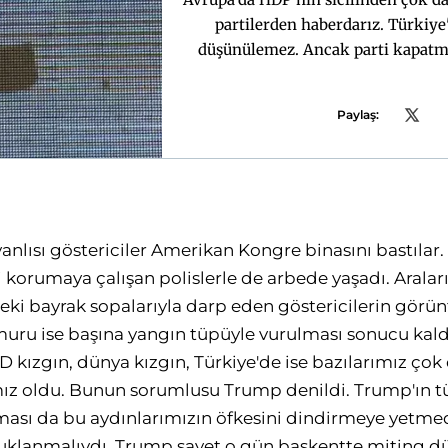
partilerden haberdarız. Türkiye
düşünülemez. Ancak parti kapatma
aksine PKK'nın eline pr
Paylaş:
nlısı göstericiler Amerikan Kongre binasını bastılar.
 korumaya çalışan polislerle de arbede yaşadı. Araları
eki bayrak sopalarıyla darp eden göstericilerin görün
emuru ise başına yangın tüpüyle vurulması sonucu kald
D kızgın, dünya kızgın, Türkiye'de ise bazılarımız çok
mız oldu. Bunun sorumlusu Trump denildi. Trump'ın 
ması da bu aydınlarımızın öfkesini dindirmeye yetme
utuklanmalıydı. Trump şayet o gün başkentte miting 