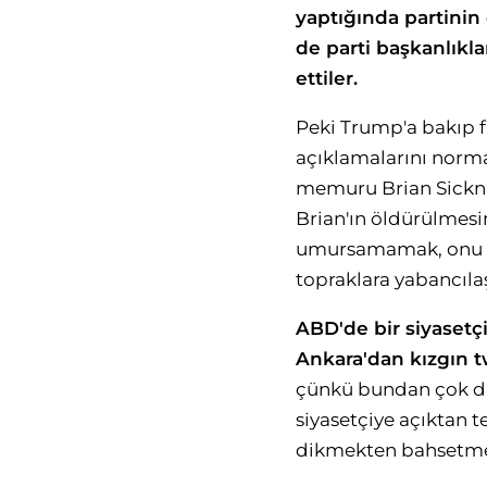
yaptığında partinin
de parti başkanlıkla
ettiler.
Peki Trump'a bakıp fa
açıklamalarını norma
memuru Brian Sicknic
Brian'ın öldürülmesi
umursamamak, onu kat
topraklara yabancı
ABD'de bir siyasetç
Ankara'dan kızgın tw
çünkü bundan çok daha
siyasetçiye açıktan t
dikmekten bahsetmek