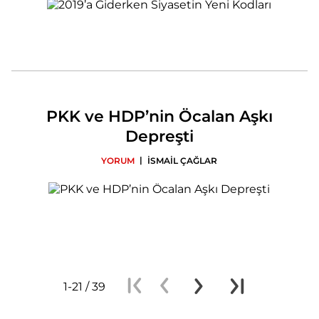
PKK ve HDP’nin Öcalan Aşkı
Depreşti
|
YORUM
İSMAİL ÇAĞLAR
1-21 / 39