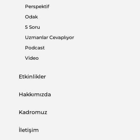
Perspektif
Paylaş:
Odak
5 Soru
Uzmanlar Cevaplıyor
Podcast
Video
Etkinlikler
Hakkımızda
Kadromuz
Dünya siyaseti açısından çok kritik toplantıların
yapılacağı bir hafta sonuna girdik. G-20 üyesi
İletişim
ülkelerin hükümet ve devlet başkanları İtalya'nın