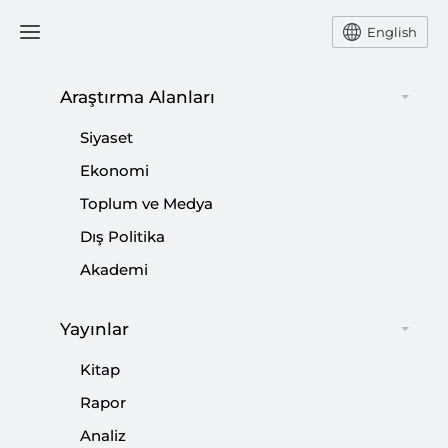
English
Ana Sayfa
Etkinlikler
Araştırma Alanları
Siyaset
Panel: ABD-İran
Ekonomi
Toplum ve Medya
Geriliminde Yeni Perde |
Dış Politika
Vekalet Savaşlarının Sonu
Akademi
mu?
Yayınlar
Kitap
Paylaş:
Rapor
Analiz