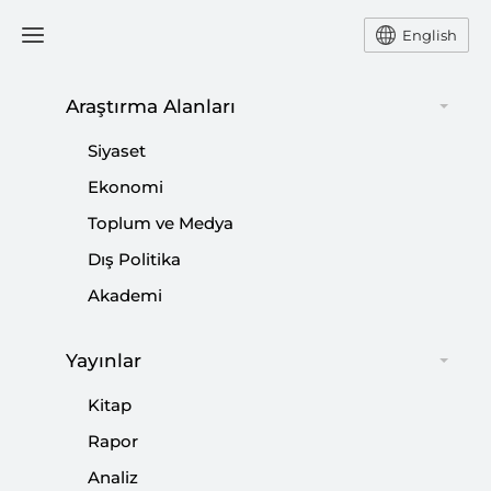
English
Araştırma Alanları
#
WASHİNGTON
Siyaset
Ekonomi
Toplum ve Medya
Türkiye’ye Kırk Katır mı Kırk Satır mı
Dış Politika
Şartı...
Akademi
|
YORUM
İBRAHİM KALIN
Yayınlar
Kitap
Derin Amerika Karar Verecek: Tamam
Rapor
mı? Devam mı?
Analiz