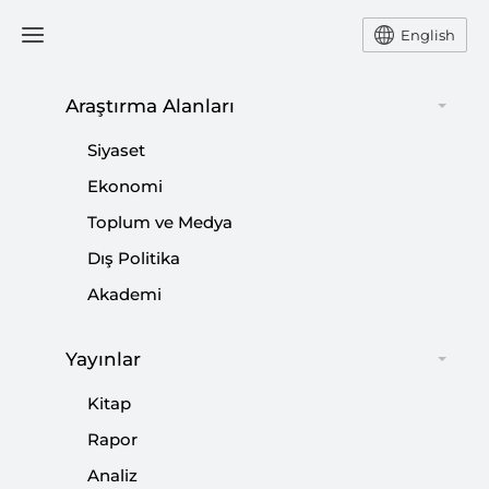
English
Araştırma Alanları
#
ULUSAL GÜVENLİK
Siyaset
STRATEJİLERİ
Ekonomi
Toplum ve Medya
Dış Politika
Akademi
Değişen Dünyada AB ve Türkiye | Strateji
Yayınlar
Belgeleri Üzerinden Bir Değerlendirme
Kitap
|
KİTAP
AYLİN ÜNVER NOİ
Rapor
Analiz