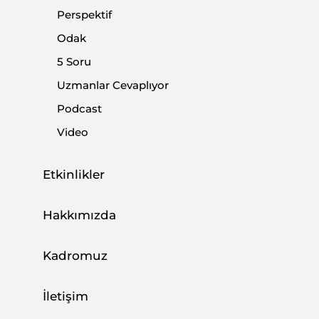
Perspektif
Odak
Türkiye’nin Adil Barış Planı ve
Almanya’nın Statükocu Zihniyeti
5 Soru
Uzmanlar Cevaplıyor
|
YORUM
ZAFER MEŞE
Podcast
Video
Etkinlikler
Almanya’nın Yeni Ulusal Güvenlik
Stratejisi ve Dış Politika Hedefleri
Hakkımızda
|
YORUM
KEMAL İNAT
Kadromuz
İletişim