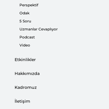
Perspektif
Odak
Azerbaycan’da Erkene Alınan
5 Soru
Cumhurbaşkanlığı Seçimi
Uzmanlar Cevaplıyor
Podcast
|
5 SORU
MEHMET YÜCE
Video
Etkinlikler
Hakkımızda
VERİ TEMELLİ STRATEJİK ANALİZ
Kadromuz
Türk Dış Politikası Yıllığı
İletişim
Güvenlik Radarı