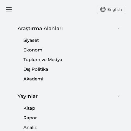
English
Araştırma Alanları
#
ORTA ASYA DEVLET
Siyaset
BAŞKANLARI İSTİŞARE
Ekonomi
TOPLANTISI
Toplum ve Medya
Dış Politika
Akademi
Yayınlar
Kitap
Rapor
Analiz