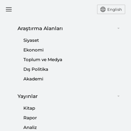
English
Araştırma Alanları
#
MİT BAŞKANI
Siyaset
Ekonomi
Toplum ve Medya
Dış Politika
Suriye’nin Geleceğinde Kritik Gelişmeler
Akademi
|
YORUM
NEBİ MİŞ
Yayınlar
Kitap
Tarihin Yanlış Tarafında Israr Niye?
Rapor
Analiz
|
YORUM
NEBİ MİŞ