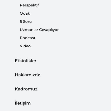
Perspektif
Odak
5 Soru
Bekle ve Gör Zamanı Değil…
Uzmanlar Cevaplıyor
|
YORUM
NEBİ MİŞ
Podcast
Video
Etkinlikler
Reisi’nin Ziyareti ve Yeni Bölgesel
Denklem
Hakkımızda
|
YORUM
MUSTAFA CANER
Kadromuz
İletişim
Terörle Mücadelenin Irak Ayağı