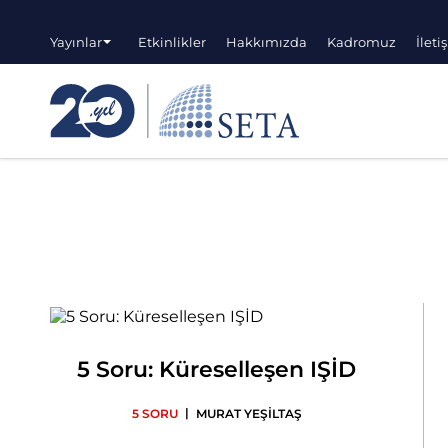
Yayınlar
Etkinlikler
Hakkımızda
Kadromuz
İleti
5 Soru: Küreselleşen IŞİD
|
5 SORU
MURAT YEŞİLTAŞ