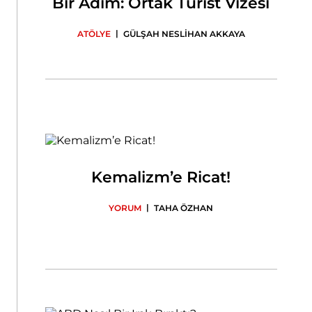
Bir Adım: Ortak Turist Vizesi
|
ATÖLYE
GÜLŞAH NESLİHAN AKKAYA
Kemalizm’e Ricat!
|
YORUM
TAHA ÖZHAN