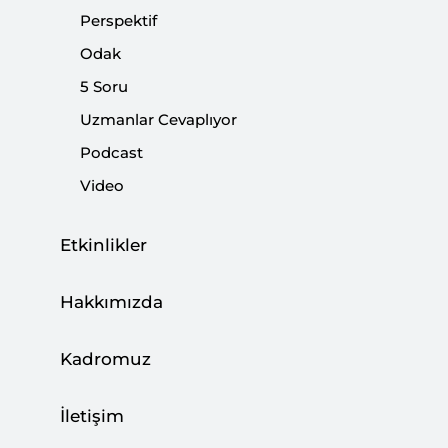
Planının Bağlamı ve Riskleri
Perspektif
|
ODAK
MAHMUT ALRANTİSİ
Odak
5 Soru
Uzmanlar Cevaplıyor
Podcast
Video
Etkinlikler
Hakkımızda
Kadromuz
Gazze’deki Ateşkesin Değerlendirilmesi
İletişim
|
YORUM
MAHMUT ALRANTİSİ