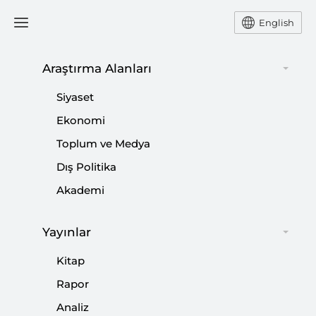
English
Araştırma Alanları
#
İSRAİL MALİYE BAKANI
Siyaset
Ekonomi
Toplum ve Medya
Dış Politika
Akademi
Yayınlar
Kitap
Rapor
Trump’ın Filistinlileri Yerinden Etme
Analiz