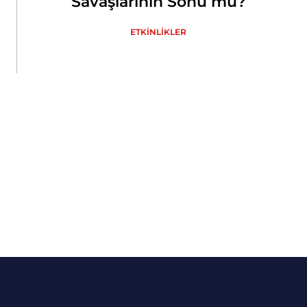
Savaşlarının Sonu mu?
ETKİNLİKLER