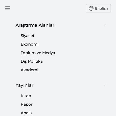
English
Araştırma Alanları
#
İNSAN HAKLARI İHLALİ
Siyaset
Ekonomi
Toplum ve Medya
Dış Politika
Soykırım İnsan Hakları İhlaline Girmiyor
Akademi
mu?
|
YORUM
NEBİ MİŞ
Yayınlar
Kitap
Rapor
İsrail’in Hak İhlalleri Sınır Tanımıyor
Analiz
|
YORUM
HACI MEHMET BOYRAZ