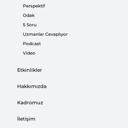
Perspektif
Odak
5 Soru
İsrail Dünyanın Gözü Önünde Savaş Suçu
Uzmanlar Cevaplıyor
İşliyor
Podcast
|
YORUM
METİN EROL
Video
Etkinlikler
Avrupa ve İslam Düşmanlığı
Hakkımızda
|
YORUM
HASAN B. YALÇIN
Kadromuz
İletişim