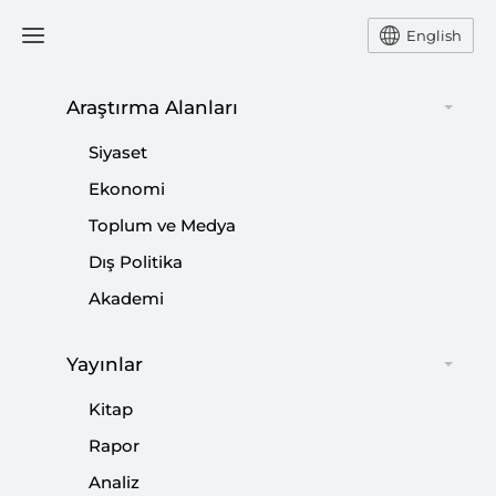
English
Araştırma Alanları
#
İNŞAAT SEKTÖRÜ
Siyaset
Ekonomi
Toplum ve Medya
Dış Politika
Terörle Mücadelede Algı ve Gerçek:
Akademi
LaFarge, DEAŞ ve PKK
Yayınlar
|
YORUM
FERHAT PİRİNÇÇİ
Kitap
Rapor
Analiz