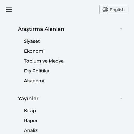
English
Araştırma Alanları
#
HADİ AMİRİ
Siyaset
Ekonomi
Toplum ve Medya
Dış Politika
Kasım Süleymani Sonrası Dönem
Akademi
Washington’da Tartışıldı
Yayınlar
|
HABER
SETA
Kitap
Rapor
Analiz