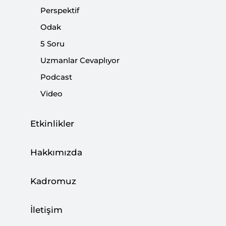
Perspektif
Yardım’ Vurgusu
Odak
|
HABER
SETA
5 Soru
Uzmanlar Cevaplıyor
Podcast
BM’de Reform Gerekliliği
Video
|
YORUM
VEYSEL KURT
Etkinlikler
Hakkımızda
Türkiye İslam Ülkelerinin Yaşadığı
Kadromuz
Sorunları Göz Önünde Bulundurarak
Tedbirli Olmalı
İletişim
|
VİDEO
MURAT ASLAN