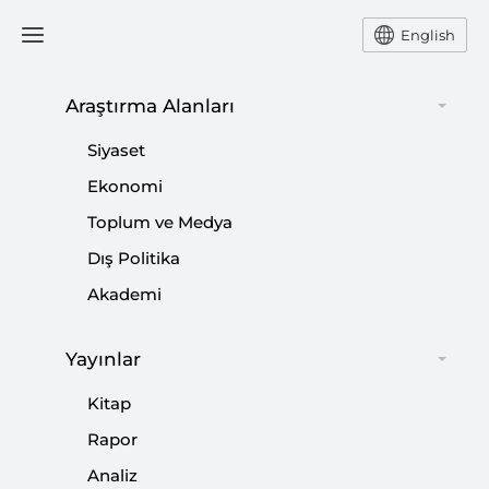
English
Araştırma Alanları
#
BOSNA-HERSEK
Siyaset
Ekonomi
Toplum ve Medya
Dış Politika
BM’nin Uluslararası Sorunlar Karşısında
Akademi
Çaresizliği
|
YORUM
TALHA KÖSE
Yayınlar
Kitap
Rapor
Analiz
Emine Erdoğan’dan ABD’de ’İnsani