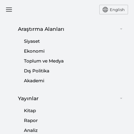
English
Araştırma Alanları
#
BÖLGE YÜKSEK İRTİFA
Siyaset
HAVA SAVUNMASI (THAAD)
Ekonomi
Toplum ve Medya
Dış Politika
Akademi
ABD/İsrail-İran Savaşının Asya Kıtasına
Yayınlar
Maliyeti
Kitap
|
ODAK
ABDÜLAZİZ AHMET YAŞAR
Rapor
Analiz