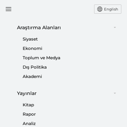
English
Araştırma Alanları
#
AZERBAYCAN
Siyaset
Ekonomi
Toplum ve Medya
Dış Politika
Insight Turkey “Türk Devri Başladı”
Akademi
Başlıklı Yeni Sayısını Yayınladı
Yayınlar
|
DUYURULAR
SETA
Kitap
Rapor
Analiz