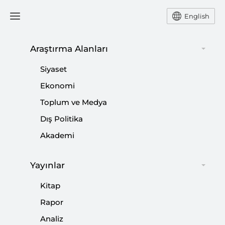
English
Ana Sayfa
Yorum
Araştırma Alanları
Siyaset
Doğum Hızını Artırmak için
Ekonomi
Toplum ve Medya
Ekonomik Teşvikler Yeter
Dış Politika
mi?
Akademi
-
YORUM
FARUK TAŞCI
Yayınlar
15 Haziran 2025
Kitap
Mali desteklerin, doğurganlık hızındaki düşüşü
Rapor
durdurup durduramayacağı ve oranı tekrar artırıp
artırmayacağı sorusu gündemde. Bu soruya cevap
Analiz