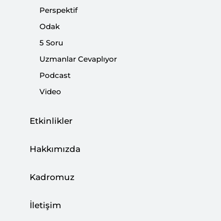
bulmak için dünya genelindeki benzer uygulamalara
Perspektif
bakmak gerekiyor.
Odak
5 Soru
Paylaş:
Uzmanlar Cevaplıyor
Podcast
Video
Etkinlikler
Hakkımızda
Kadromuz
İletişim
1980’lerde Türkiye’de bir kadının ortalama