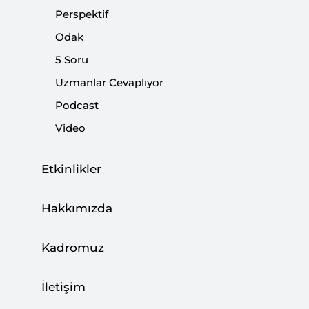
geç gelen müdahaleleri de sert oldu.
Perspektif
Odak
Paylaş:
5 Soru
Uzmanlar Cevaplıyor
Podcast
Video
Etkinlikler
Hakkımızda
Kadromuz
Teknoloji, sahip olanın eline verdiği güç
İletişim
nedeniyle oldukça ilginç bir araç. Dolayısıyla